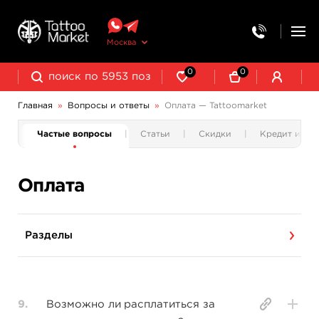
Москва
0
0
Главная
»
Вопросы и ответы
»
Оплата — Tattoomarket
ии
Частые вопросы
Статьи
Скидки
Кредит и ра
Оплата
Разделы
9.
Возможно ли расплатиться за