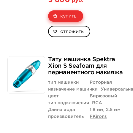
9 800
руб.
купить
отложить
Тату машинка Spektra
Xion S Seafoam для
перманентного макияжа
тип машинки
Роторная
назначение машинки
Универсальн
цвет
Бирюзовый
тип подключения
RCA
Длина хода
1.8 мм, 2.5 мм
производитель
FKirons