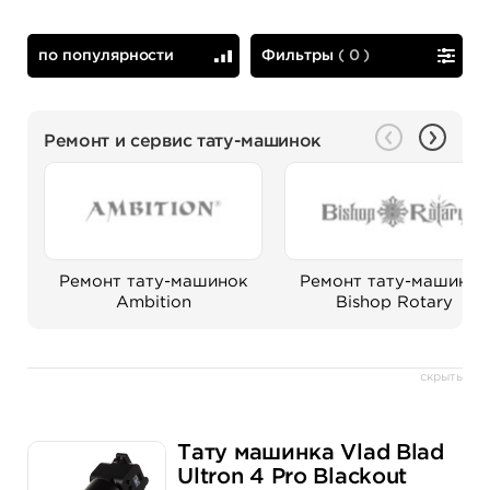
по популярности
Фильтры
(
0
)
по популярности
сначала дешевые
Ремонт и сервис тату-машинок
Ремонт тату-машинок
Ремонт тату-машинок
Ambition
Bishop Rotary
скрыть
Тату машинка Vlad Blad
Ultron 4 Pro Blackout