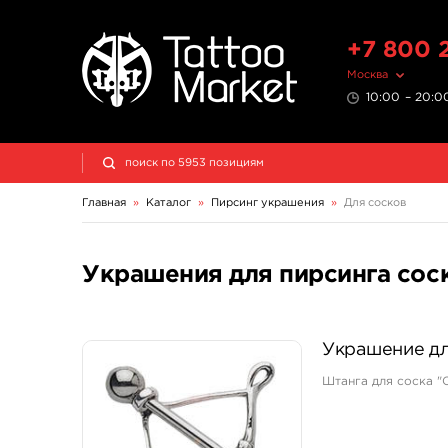
+7 800 
Москва
10:00 – 20:00
Главная
»
Каталог
»
Пирсинг украшения
»
Для сосков
Украшения для пирсинга сос
Украшение дл
Штанга для соска "