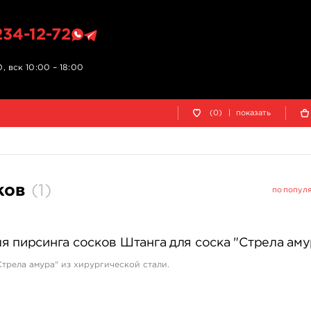
234-12-72
, вск 10:00 – 18:00
(0)
|
показать
ков
(
1
)
по попул
я пирсинга сосков Штанга для соска "Стрела аму
Стрела амура" из хирургической стали.