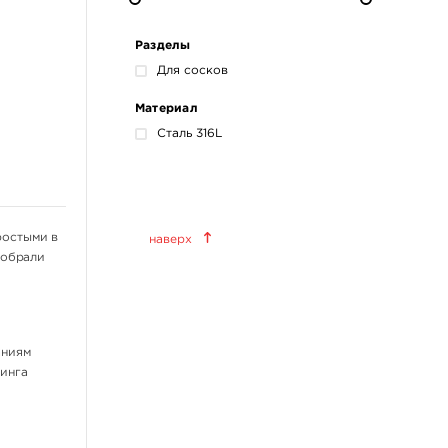
Разделы
Для сосков
Материал
Сталь 316L
Краски татуировочные
ростыми в
наверх
World Famous Tattoo Ink
добрали
KWADRON INX
Allegory Ink
Xtreme Ink
аниям
KOKKAI Sumi
синга
ещё 11
Татуировочное
оборудование