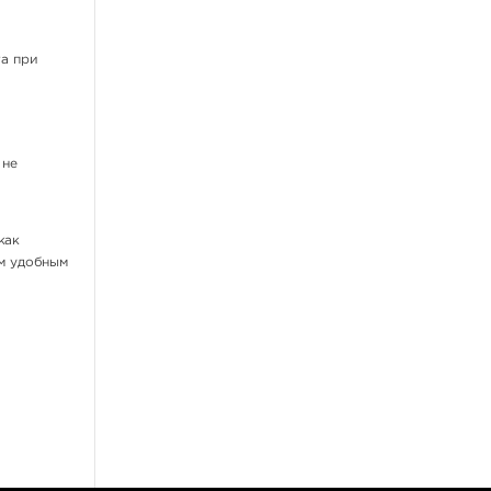
Татуировочные наборы
га при
Татуировочные машинки
Источники питания
Педали, клип-корды
Барьерная защита
 не
ещё 13
Перманентный макияж,
как
татуаж
ым удобным
Пигменты для татуажа
Машинки для
дермопигментации
Картриджи для перманента
Тренировочные коврики
Выведение и осветление
татуажа
ещё 4