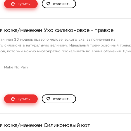
купить
отложить
я кожа/манекен Ухо силиконовое - правое
тичная ЗD модель правого человеческого уха, выполненная из
о силикона в натуральную величину. Идеальный тренировочный трена
ов, который можно многократно прокалывать во время обучения. Дли
сственной кожи Make No Pain на нашем сайте! Преимущества изделия:
Make No Pain
женна ...
купить
отложить
я кожа/манекен Силиконовый кот