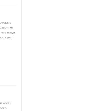
которые
озволяет
чные виды
носа для
ягкости.
вого