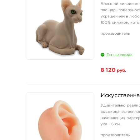
Большой силиконов
площадь поверхност
украшением в любой
100% силикон, кото
кожи. Вы практическ
производитель
Есть на складе
8 120
руб.
Искусственна
Удивительно реалис
высококачественног
начинающих пирсер
уха - 6 см.
Читайте обзор иску
производитель
Максимально прибли