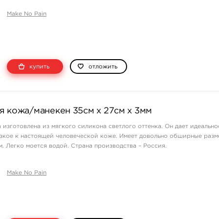
ющих тату-мастеров, используемый для освоения о ...
Make No Pain
купить
отложить
я кожа/манекен 35см х 27см х 3мм
 изготовлена из мягкого силикона светлого оттенка. Он дает идеально
зкое к настоящей человеческой коже. Имеет довольно обширные разме
м. Легко моется водой. Страна производства – Россия.
Make No Pain