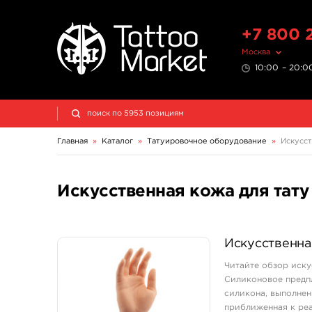
+7 800 
Москва
10:00 – 20:00
Главная
»
Каталог
»
Татуировочное оборудование
»
Искусст
Искусственная кожа для тату
Искусственна
Читайте обзор иску
Силиконовое предпл
силикона, выполнен
приближенная к реа