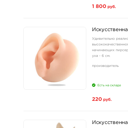
1 800
руб.
Искусственна
Удивительно реалис
высококачественног
начинающих пирсер
уха - 6 см.
Читайте обзор иску
производитель
Максимально прибли
Есть на складе
220
руб.
Искусственна