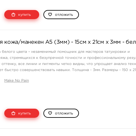
купить
отложить
 кожа/манекен А5 (3мм) - 15см х 21см х 3мм - бе
 белого цвета – незаменимый помощник для мастеров татуировки и
яжа, стремящихся к безупречной точности и профессиональному резул
 оттенку, все линии и пигменты четко видны, что упрощает анализ тех
ет быстро совершенствовать навыки. Толщина - 3мм. Размеры - 150 х 2
ные преимущества: ...
Make No Pain
купить
отложить