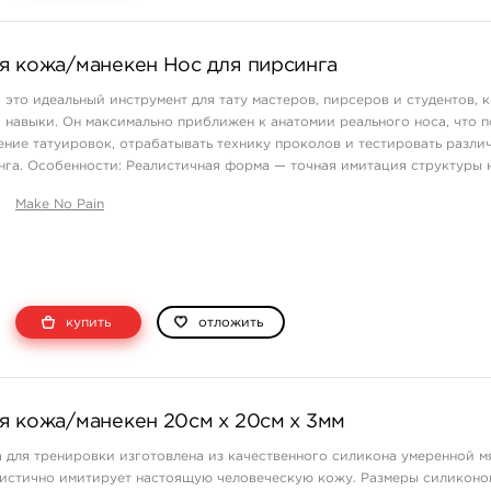
я кожа/манекен Нос для пирсинга
это идеальный инструмент для тату мастеров, пирсеров и студентов, 
и навыки. Он максимально приближен к анатомии реального носа, что п
ение татуировок, отрабатывать технику проколов и тестировать разли
га. Особенности: Реалистичная форма — точная имитация структуры 
е ...
Make No Pain
купить
отложить
я кожа/манекен 20см х 20см х 3мм
 для тренировки изготовлена из качественного силикона умеренной м
листично имитирует настоящую человеческую кожу. Размеры силиконо