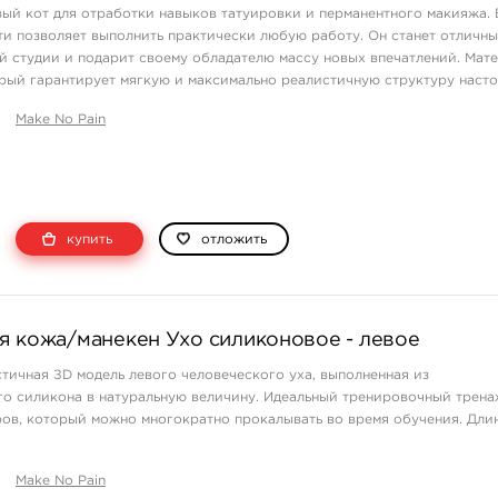
ый кот для отработки навыков татуировки и перманентного макияжа.
и позволяет выполнить практически любую работу. Он станет отличн
 студии и подарит своему обладателю массу новых впечатлений. Мате
рый гарантирует мягкую и максимально реалистичную структуру наст
и не почувствуете разницы ...
Make No Pain
купить
отложить
я кожа/манекен Ухо силиконовое - левое
тичная ЗD модель левого человеческого уха, выполненная из
о силикона в натуральную величину. Идеальный тренировочный трена
ов, который можно многократно прокалывать во время обучения. Дли
сственной кожи Make No Pain на нашем сайте! Преимущества изделия:
Make No Pain
ж ...