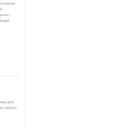
Стулья
 Большая
ым
Холдеры
риал -
Рабочие станции
оящей
Столы
Освещение
ещё 3
Пирсинг украшения
Для носа
Для пупка
В губу
В бровь
Для языка
жер для
ещё 3
на самого
Флэши, принты, наклейки
Книги, скетч-буки