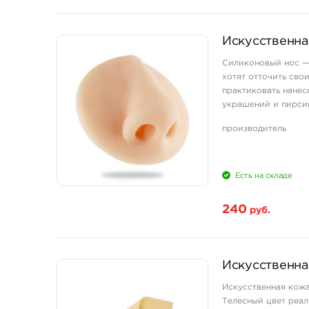
Искусственна
Силиконовый нос — 
хотят отточить сво
практиковать нанес
украшений и пирсин
удобной работы. Кач
производитель
Есть на складе
240
руб.
Искусственна
Искусственная кожа
Телесный цвет реа