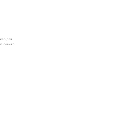
Татуировочные машинки
Источники питания
Педали, клип-корды
Барьерная защита
ещё 13
жер для
Перманентный макияж,
на самого
татуаж
Пигменты для татуажа
Машинки для
дермопигментации
Картриджи для перманента
Тренировочные коврики
Выведение и осветление
татуажа
ещё 4
Мебель и фурнитура