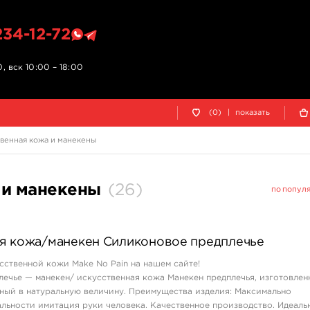
234-12-72
, вск 10:00 – 18:00
(0)
|
показать
венная кожа и манекены
 и манекены
(
26
)
по попул
я кожа/манекен Силиконовое предплечье
сственной кожи Make No Pain на нашем сайте!
ечье — манекен/ искусственная кожа Манекен предплечья, изготовлен
ный в натуральную величину. Преимущества изделия: Максимально
льности имитация руки человека. Качественное производство. Идеаль