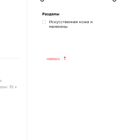
Разделы
Искусственная кожа и
манекены
Краски татуировочные
наверх
World Famous Tattoo Ink
KWADRON INX
Allegory Ink
е
ры: 35 х
Xtreme Ink
KOKKAI Sumi
ещё 11
Татуировочное
оборудование
Татуировочные наборы