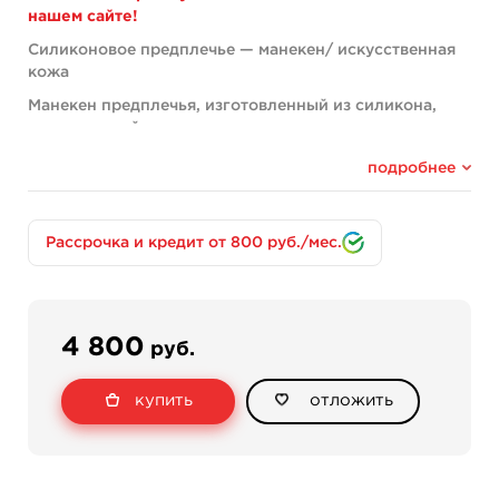
нашем сайте!
Силиконовое предплечье — манекен/ искусственная
кожа
Манекен предплечья, изготовленный из силикона,
выполненный в натуральную величину.
Преимущества изделия:
подробнее
Максимально приближенная к реальности
имитация руки человека.
Качественное производство.
Рассрочка и кредит от 800 руб./мес.
Идеальный вариант для начинающих тату-
мастеров, используемый для освоения основ
татуирования.
Широко используется в тату-школах.
4 800
руб.
Нередко применяется в качестве
декоративного украшения в студиях опытных
мастеров.
купить
отложить