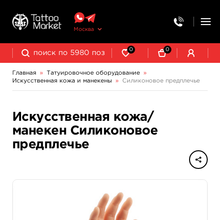
Москва
0
0
Главная
»
Татуировочное оборудование
»
Искусственная кожа и манекены
»
Силиконовое предплечье
Колпачки, подставки, миксеры для краски
Трансферная бумага и принадлежности
Искусственная кожа/
манекен Силиконовое
предплечье