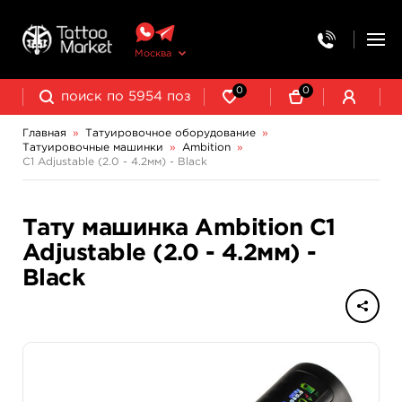
Москва
0
0
Главная
»
Татуировочное оборудование
»
Татуировочные машинки
»
Ambition
»
Колпачки, подставки, миксеры для краски
Трансферная бумага и принадлежности
C1 Adjustable (2.0 - 4.2мм) - Black
Индукционные машинки Mustang
Роторные машинки Mustang
Тату машинка Ambition C1
Adjustable (2.0 - 4.2мм) -
Black