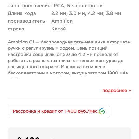
тип подключения
RCA, Беспроводной
Длина хода
2.2 мм, 3.0 мм, 4.2 мм, 3.8 мм
производитель
Ambition
страна
Китай
Ambition C1 — беспроводная тату-машинка в формате
ручки с регулируемым ходом. Семь позиций
настройки хода иглы от 2.0 до 4.2 мм позволяют
работать в разных техниках: от тонких контуров до
насыщенного покраса. Машинка оснащена
бесколлекторным мотором, аккумулятором 1900 мАч
и LED-дисплеем с отображением напряжения, заряда
и времени работы.
подробнее
Ключевые особенности
Главное преимущество C1 — гибкая настройка хода
под конкретные задачи. Семь фиксированных
Рассрочка и кредит от 1 400 руб./мес.
позиций эксцентрика дают возможность точно
подобрать амплитуду под стиль работы. Машинка
работает как от встроенного аккумулятора, так и
через RCA-переходник от проводного источника