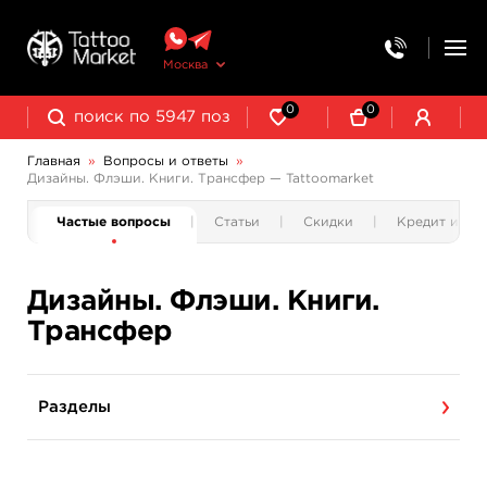
Москва
0
0
Главная
»
Вопросы и ответы
»
Дизайны. Флэши. Книги. Трансфер — Tattoomarket
ии
Частые вопросы
Статьи
Скидки
Кредит и ра
Дизайны. Флэши. Книги.
Трансфер
Разделы