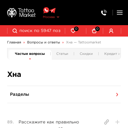
Москва
0
0
Главная
»
Вопросы и ответы
»
Хна — Tattoomarket
ии
Частые вопросы
Статьи
Скидки
Кредит и ра
Хна
Разделы
89.
Расскажите как правильно