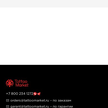
+7 800 234 1272
orders@tattoomarket.ru
– по заказам
garant@tattoomarket.ru
– по гарантии