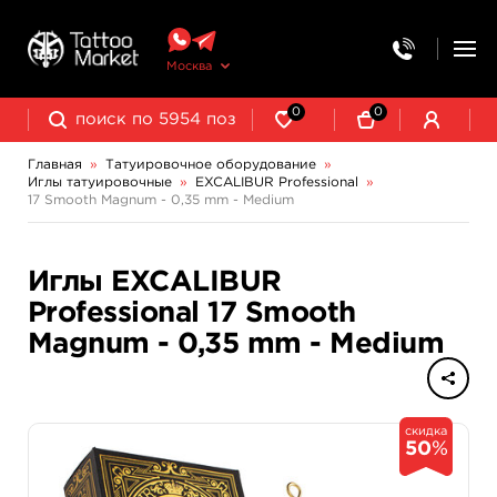
Москва
0
0
Главная
»
Татуировочное оборудование
»
Иглы татуировочные
»
EXCALIBUR Professional
»
Колпачки, подставки, миксеры для краски
Трансферная бумага и принадлежности
17 Smooth Magnum - 0,35 mm - Medium
EXCALIBUR Professional
Иглы EXCALIBUR
Professional 17 Smooth
Magnum - 0,35 mm - Medium
скидка
50
%