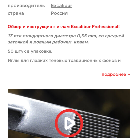
производитель
Excalibur
страна
Россия
Обзор и инструкция к иглам Excalibur Professional!
17 игл стандартного диаметра 0,35 mm, со средней
заточкой и ровным рабочим
краем.
50 штук в упаковке.
Иглы для гладких теневых традиционных фонов и
цветного реализма. Специально рассчитанное
расстояние между иглами, позволяет создавать
подробнее
плотные и мягкие переходы между оттенками.
Подходят для рисования бэкграундов в
японском стиле, где светлые оттенки грейвоша имеют
гладкий но четкий край и незаметный переход в
насыщенный черный.
• 17 игл, иногда это действительно больше, чем
нужно, но так же быстро и гладко красят, как и
меньшие группы.
• Данные иглы способны очень быстро закрашивать