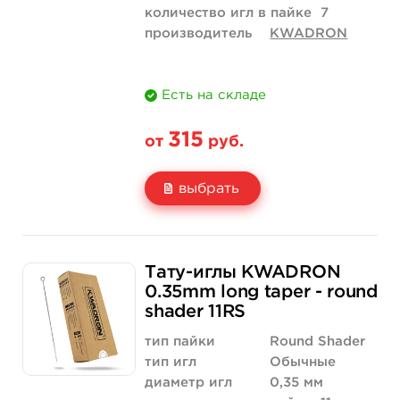
количество игл в пайке
7
производитель
KWADRON
Есть на складе
315
от
руб.
выбрать
Свойство
5 шт
10 шт
Тату-иглы KWADRON
Цена
315 руб.
630 руб.
0.35mm long taper - round
shader 11RS
Количество
купить
купить
тип пайки
Round Shader
тип игл
Обычные
диаметр игл
0,35 мм