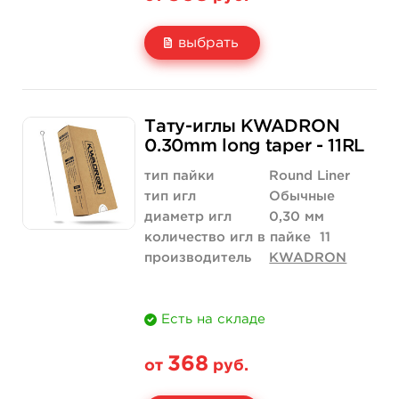
выбрать
Свойство
5 шт
50 шт (коробка)
Тату-иглы KWADRON
Цена
368 руб.
3 500 руб.
0.30mm long taper - 11RL
Количество
купить
купить
тип пайки
Round Liner
тип игл
Обычные
диаметр игл
0,30 мм
количество игл в пайке
11
производитель
KWADRON
Есть на складе
368
от
руб.