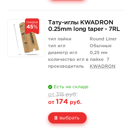
Свойство
5 шт
50 шт (коробка)
Тату-иглы KWADRON
скидка
45
%
Цена
368 руб.
3 500 руб.
0.25mm long taper - 7RL
Количество
нет на складе
купить
тип пайки
Round Liner
тип игл
Обычные
диаметр игл
0,25 мм
количество игл в пайке
7
производитель
KWADRON
Есть на складе
от 315 руб.
174
от
руб.
выбрать