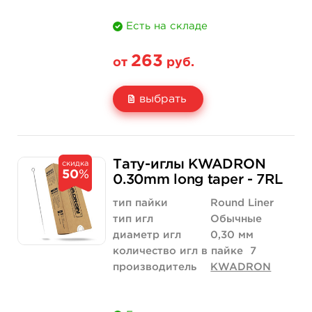
Есть на складе
263
от
руб.
выбрать
Свойство
5 шт
10 шт
Тату-иглы KWADRON
скидка
50
%
Цена
263 руб.
526 руб.
0.30mm long taper - 7RL
Количество
купить
купить
тип пайки
Round Liner
тип игл
Обычные
диаметр игл
0,30 мм
количество игл в пайке
7
производитель
KWADRON