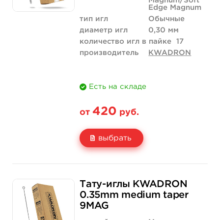
Magnum/Soft
Edge Magnum
тип игл
Обычные
диаметр игл
0,30 мм
количество игл в пайке
17
производитель
KWADRON
Есть на складе
420
от
руб.
выбрать
Свойство
5 шт
10 шт
Тату-иглы KWADRON
Цена
420 руб.
840 руб.
0.35mm medium taper
9MAG
Количество
купить
купить