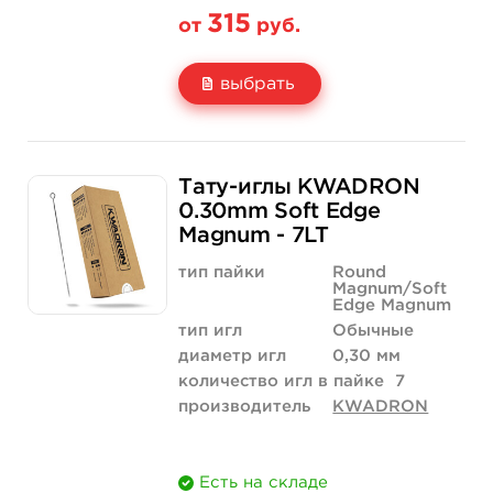
315
от
руб.
выбрать
Свойство
5 шт
10 шт
Тату-иглы KWADRON
Цена
315 руб.
630 руб.
0.30mm Soft Edge
Magnum - 7LT
Количество
купить
купить
тип пайки
Round
Magnum/Soft
Edge Magnum
тип игл
Обычные
диаметр игл
0,30 мм
количество игл в пайке
7
производитель
KWADRON
Есть на складе