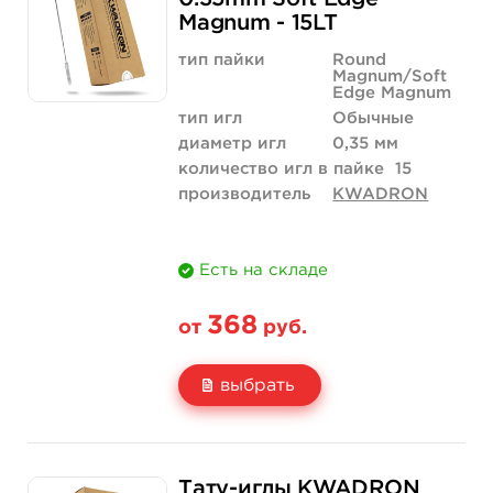
Magnum - 15LT
Количество
купить
купить
тип пайки
Round
Magnum/Soft
Edge Magnum
тип игл
Обычные
диаметр игл
0,35 мм
количество игл в пайке
15
производитель
KWADRON
Есть на складе
368
от
руб.
выбрать
Свойство
5 шт
50 шт (коробка)
Тату-иглы KWADRON