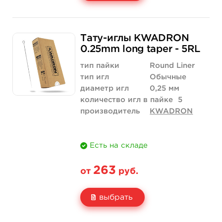
Свойство
5 шт
10 шт
Тату-иглы KWADRON
Цена
210 руб.
420 руб.
0.25mm long taper - 5RL
Количество
купить
купить
тип пайки
Round Liner
тип игл
Обычные
диаметр игл
0,25 мм
количество игл в пайке
5
производитель
KWADRON
Есть на складе
263
от
руб.
выбрать