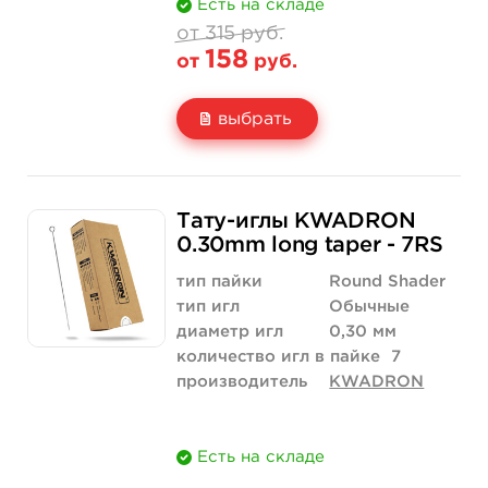
Есть на складе
от 315 руб.
158
от
руб.
выбрать
Свойство
5 шт
10 шт
315 руб.
630 руб.
Тату-иглы KWADRON
Цена
158 руб.
315 руб.
0.30mm long taper - 7RS
Количество
купить
купить
тип пайки
Round Shader
тип игл
Обычные
диаметр игл
0,30 мм
количество игл в пайке
7
производитель
KWADRON
Есть на складе