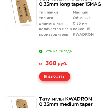
Цена
368 руб.
3 500 руб.
0.35mm long taper 15MAG
Количество
купить
купить
тип пайки
Magnum
тип игл
Обычные
диаметр игл
0,35 мм
количество игл в пайке
15
производитель
KWADRON
Есть на складе
368
от
руб.
выбрать
Свойство
5 шт
50 шт (коробка)
Тату-иглы KWADRON
Цена
368 руб.
3 500 руб.
0.35mm medium taper