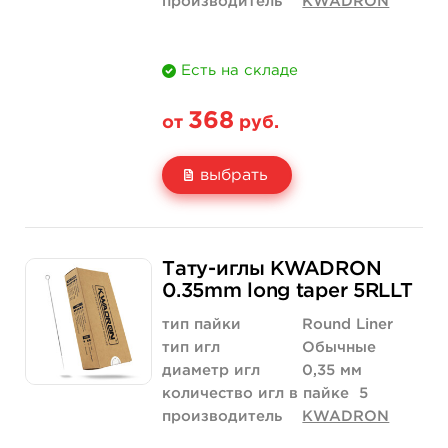
производитель
KWADRON
Есть на складе
368
от
руб.
выбрать
Свойство
5 шт
10 шт
Тату-иглы KWADRON
Цена
368 руб.
736 руб.
0.35mm long taper 5RLLT
Количество
купить
купить
тип пайки
Round Liner
тип игл
Обычные
диаметр игл
0,35 мм
количество игл в пайке
5
производитель
KWADRON