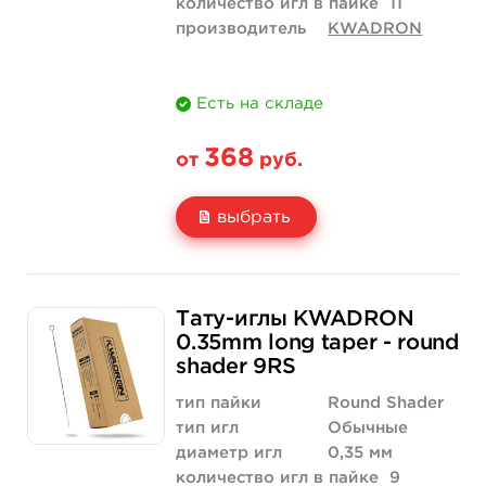
количество игл в пайке
11
производитель
KWADRON
Есть на складе
368
от
руб.
выбрать
Свойство
5 шт
50 шт (коробка)
Тату-иглы KWADRON
Цена
368 руб.
3 500 руб.
0.35mm long taper - round
shader 9RS
Количество
купить
купить
тип пайки
Round Shader
тип игл
Обычные
диаметр игл
0,35 мм
количество игл в пайке
9