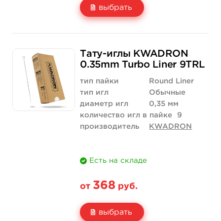
выбрать
Свойство
5 шт
10 шт
Тату-иглы KWADRON
Цена
368 руб.
736 руб.
0.35mm Turbo Liner 9TRL
Количество
купить
купить
тип пайки
Round Liner
тип игл
Обычные
диаметр игл
0,35 мм
количество игл в пайке
9
производитель
KWADRON
Есть на складе
368
от
руб.
выбрать