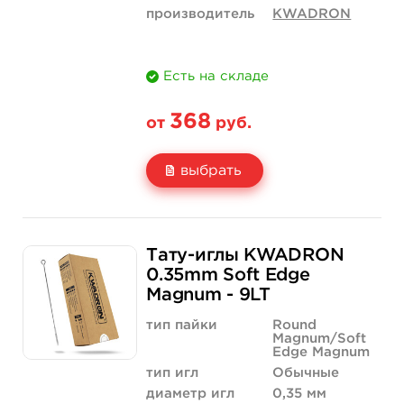
производитель
KWADRON
Есть на складе
368
от
руб.
выбрать
Свойство
5 шт
50 шт (коробка)
Тату-иглы KWADRON
Цена
368 руб.
3 500 руб.
0.35mm Soft Edge
Magnum - 9LT
Количество
купить
купить
тип пайки
Round
Magnum/Soft
Edge Magnum
тип игл
Обычные
диаметр игл
0,35 мм