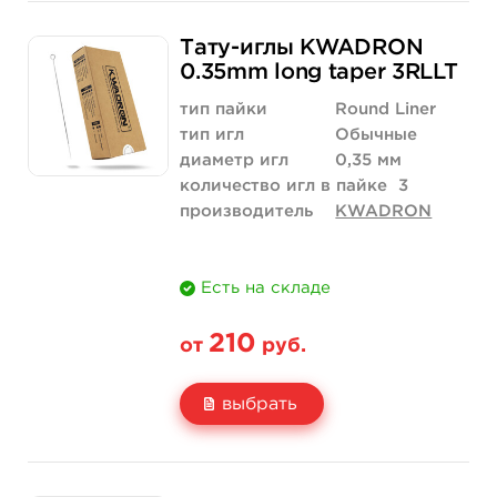
Свойство
5 шт
10 шт
315 руб.
630 руб.
Тату-иглы KWADRON
Цена
174 руб.
347 руб.
0.35mm long taper 3RLLT
Количество
купить
купить
тип пайки
Round Liner
тип игл
Обычные
диаметр игл
0,35 мм
количество игл в пайке
3
производитель
KWADRON
Есть на складе
210
от
руб.
выбрать
Свойство
5 шт
10 шт