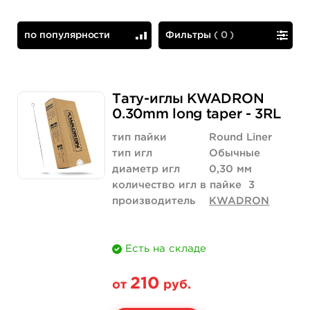
по популярности
Фильтры
(
0
)
по популярности
сначала дешевые
Тату-иглы KWADRON
0.30mm long taper - 3RL
тип пайки
Round Liner
тип игл
Обычные
диаметр игл
0,30 мм
количество игл в пайке
3
производитель
KWADRON
Есть на складе
210
от
руб.