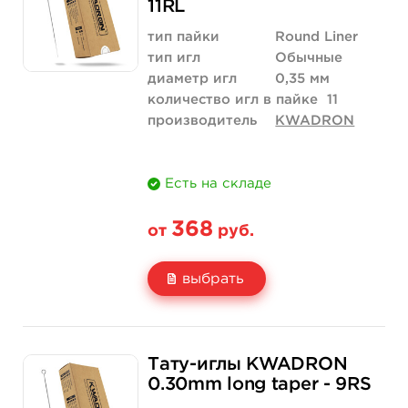
11RL
Количество
купить
купить
тип пайки
Round Liner
тип игл
Обычные
диаметр игл
0,35 мм
количество игл в пайке
11
производитель
KWADRON
Есть на складе
368
от
руб.
выбрать
Свойство
5 шт
10 шт
Тату-иглы KWADRON
Цена
368 руб.
536 руб.
0.30mm long taper - 9RS