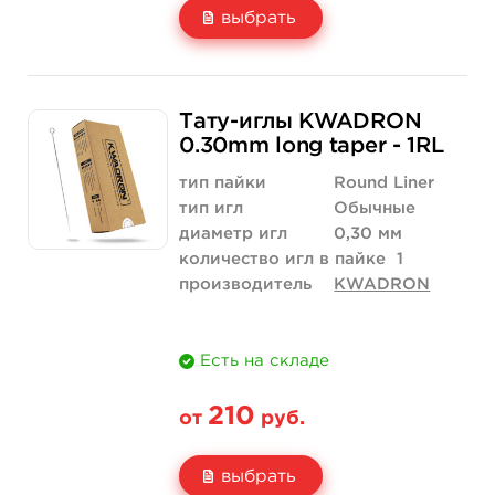
выбрать
Свойство
5 шт
10 шт
Тату-иглы KWADRON
Цена
210 руб.
420 руб.
0.30mm long taper - 1RL
Количество
купить
купить
тип пайки
Round Liner
тип игл
Обычные
диаметр игл
0,30 мм
количество игл в пайке
1
производитель
KWADRON
Есть на складе
210
от
руб.
выбрать