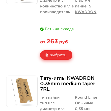
диаметр игл
0,30 мм
количество игл в пайке
5
производитель
KWADRON
Есть на складе
263
от
руб.
выбрать
Свойство
5 шт
10 шт
Тату-иглы KWADRON
Цена
263 руб.
526 руб.
0.35mm medium taper
7RL
Количество
купить
купить
тип пайки
Round Liner
тип игл
Обычные
диаметр игл
0,35 мм