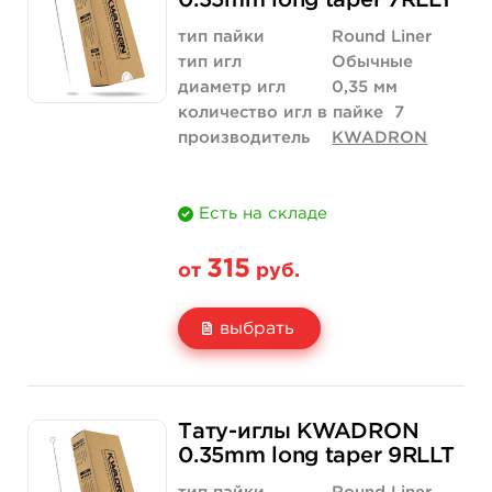
0.35mm long taper 7RLLT
Количество
купить
купить
тип пайки
Round Liner
тип игл
Обычные
диаметр игл
0,35 мм
количество игл в пайке
7
производитель
KWADRON
Есть на складе
315
от
руб.
выбрать
Свойство
5 шт
10 шт
Тату-иглы KWADRON
Цена
315 руб.
630 руб.
0.35mm long taper 9RLLT
Количество
купить
купить