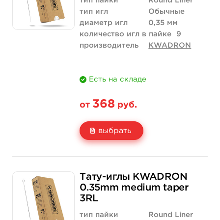
тип пайки
Round Liner
тип игл
Обычные
диаметр игл
0,35 мм
количество игл в пайке
9
производитель
KWADRON
Есть на складе
368
от
руб.
выбрать
Свойство
5 шт
10 шт
Тату-иглы KWADRON
Цена
368 руб.
736 руб.
0.35mm medium taper
3RL
Количество
купить
купить
тип пайки
Round Liner