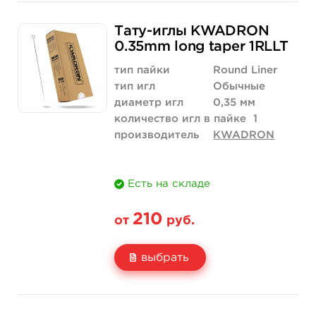
Свойство
5 шт
10 шт
Тату-иглы KWADRON
Цена
263 руб.
526 руб.
0.35mm long taper 1RLLT
Количество
купить
купить
тип пайки
Round Liner
тип игл
Обычные
диаметр игл
0,35 мм
количество игл в пайке
1
производитель
KWADRON
Есть на складе
210
от
руб.
выбрать
Свойство
5 шт
10 шт