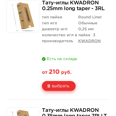
Тату-иглы KWADRON
Цена
210 руб.
420 руб.
0.25mm long taper - 3RL
Количество
купить
купить
тип пайки
Round Liner
тип игл
Обычные
диаметр игл
0,25 мм
количество игл в пайке
3
производитель
KWADRON
Есть на складе
210
от
руб.
выбрать
Свойство
5 шт
10 шт
Тату-иглы KWADRON
Цена
210 руб.
420 руб.