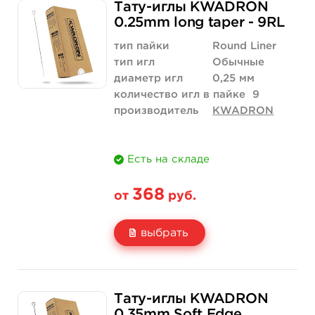
Тату-иглы KWADRON
Цена
210 руб.
420 руб.
0.25mm long taper - 9RL
Количество
купить
купить
тип пайки
Round Liner
тип игл
Обычные
диаметр игл
0,25 мм
количество игл в пайке
9
производитель
KWADRON
Есть на складе
368
от
руб.
выбрать
Свойство
5 шт
10 шт
Тату-иглы KWADRON
Цена
368 руб.
736 руб.
0.35mm Soft Edge