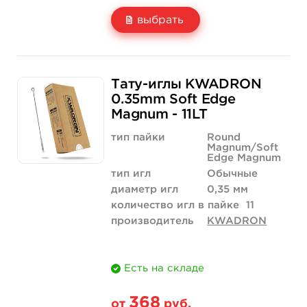
выбрать
Свойство
5 шт
10 шт
Тату-иглы KWADRON
Цена
210 руб.
420 руб.
0.35mm Soft Edge
Magnum - 11LT
Количество
купить
купить
тип пайки
Round
Magnum/Soft
Edge Magnum
тип игл
Обычные
диаметр игл
0,35 мм
количество игл в пайке
11
производитель
KWADRON
Есть на складе
368
от
руб.