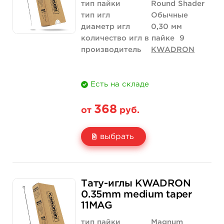
Количество
купить
купить
тип пайки
Round Shader
тип игл
Обычные
диаметр игл
0,30 мм
количество игл в пайке
9
производитель
KWADRON
Есть на складе
368
от
руб.
выбрать
Свойство
5 шт
10 шт
Тату-иглы KWADRON
Цена
368 руб.
736 руб.
0.35mm medium taper
11MAG
Количество
купить
купить
тип пайки
Magnum