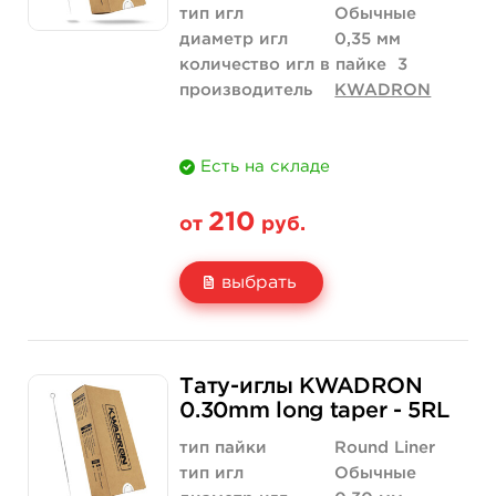
тип игл
Обычные
диаметр игл
0,35 мм
количество игл в пайке
3
производитель
KWADRON
Есть на складе
210
от
руб.
выбрать
Свойство
5 шт
10 шт
Тату-иглы KWADRON
Цена
210 руб.
420 руб.
0.30mm long taper - 5RL
Количество
купить
купить
тип пайки
Round Liner
тип игл
Обычные