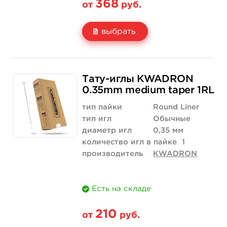
368
от
руб.
выбрать
Свойство
5 шт
10 шт
Тату-иглы KWADRON
Цена
368 руб.
736 руб.
0.35mm medium taper 1RL
Количество
купить
купить
тип пайки
Round Liner
тип игл
Обычные
диаметр игл
0,35 мм
количество игл в пайке
1
производитель
KWADRON
Есть на складе
210
от
руб.