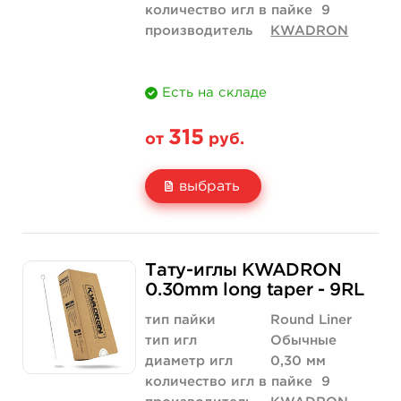
количество игл в пайке
9
производитель
KWADRON
Есть на складе
315
от
руб.
выбрать
Свойство
5 шт
50 шт (коробка)
Тату-иглы KWADRON
Цена
315 руб.
3 000 руб.
0.30mm long taper - 9RL
Количество
нет на складе
купить
тип пайки
Round Liner
тип игл
Обычные
диаметр игл
0,30 мм
количество игл в пайке
9