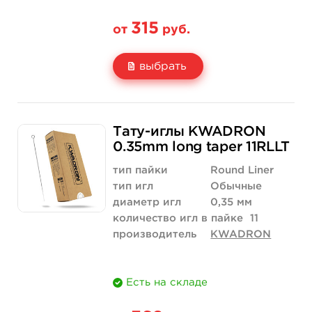
315
от
руб.
выбрать
Свойство
5 шт
10 шт
Тату-иглы KWADRON
Цена
315 руб.
630 руб.
0.35mm long taper 11RLLT
Количество
купить
купить
тип пайки
Round Liner
тип игл
Обычные
диаметр игл
0,35 мм
количество игл в пайке
11
производитель
KWADRON
Есть на складе