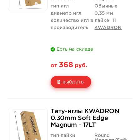
тип игл
Обычные
диаметр игл
0,35 мм
количество игл в пайке
11
производитель
KWADRON
Есть на складе
368
от
руб.
выбрать
Свойство
5 шт
50 шт (коробка)
Тату-иглы KWADRON
Цена
368 руб.
3 500 руб.
0.30mm Soft Edge
Magnum - 17LT
Количество
купить
купить
тип пайки
Round