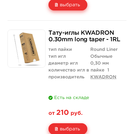
выбрать
Свойство
5 шт
10 шт
Тату-иглы KWADRON
Цена
210 руб.
420 руб.
0.30mm long taper - 1RL
Количество
купить
купить
тип пайки
Round Liner
тип игл
Обычные
диаметр игл
0,30 мм
количество игл в пайке
1
производитель
KWADRON
Есть на складе
210
от
руб.
выбрать