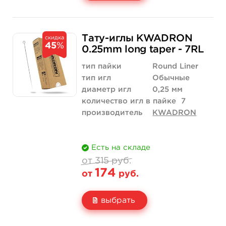
Свойство
5 шт
50 шт (коробка)
Тату-иглы KWADRON
скидка
45
%
Цена
368 руб.
3 500 руб.
0.25mm long taper - 7RL
Количество
нет на складе
купить
тип пайки
Round Liner
тип игл
Обычные
диаметр игл
0,25 мм
количество игл в пайке
7
производитель
KWADRON
Есть на складе
от 315 руб.
174
от
руб.
выбрать