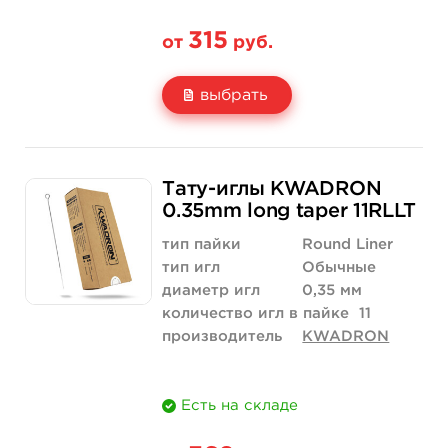
315
от
руб.
выбрать
Свойство
5 шт
10 шт
Тату-иглы KWADRON
Цена
315 руб.
630 руб.
0.35mm long taper 11RLLT
Количество
купить
купить
тип пайки
Round Liner
тип игл
Обычные
диаметр игл
0,35 мм
количество игл в пайке
11
производитель
KWADRON
Есть на складе