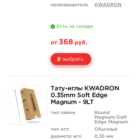
производитель
KWADRON
Есть на складе
368
от
руб.
выбрать
Свойство
5 шт
50 шт (коробка)
Тату-иглы KWADRON
Цена
368 руб.
3 500 руб.
0.35mm Soft Edge
Magnum - 9LT
Количество
купить
купить
тип пайки
Round
Magnum/Soft
Edge Magnum
тип игл
Обычные
диаметр игл
0,35 мм