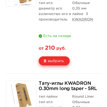
тип игл
Обычные
диаметр игл
0,35 мм
количество игл в пайке
3
производитель
KWADRON
Есть на складе
210
от
руб.
выбрать
Свойство
5 шт
10 шт
Тату-иглы KWADRON
Цена
210 руб.
420 руб.
0.30mm long taper - 5RL
Количество
купить
купить
тип пайки
Round Liner
тип игл
Обычные