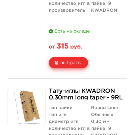
количество игл в пайке
9
производитель
KWADRON
Есть на складе
315
от
руб.
выбрать
Свойство
5 шт
50 шт (коробка)
Тату-иглы KWADRON
Цена
315 руб.
3 000 руб.
0.30mm long taper - 9RL
Количество
нет на складе
купить
тип пайки
Round Liner
тип игл
Обычные
диаметр игл
0,30 мм
количество игл в пайке
9