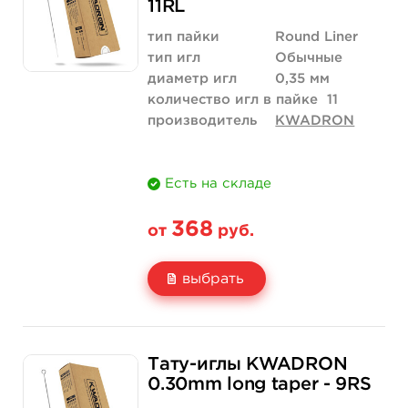
11RL
Количество
купить
купить
тип пайки
Round Liner
тип игл
Обычные
диаметр игл
0,35 мм
количество игл в пайке
11
производитель
KWADRON
Есть на складе
368
от
руб.
выбрать
Свойство
5 шт
10 шт
Тату-иглы KWADRON
Цена
368 руб.
536 руб.
0.30mm long taper - 9RS