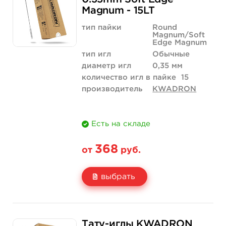
Magnum - 15LT
Количество
купить
купить
тип пайки
Round
Magnum/Soft
Edge Magnum
тип игл
Обычные
диаметр игл
0,35 мм
количество игл в пайке
15
производитель
KWADRON
Есть на складе
368
от
руб.
выбрать
Свойство
5 шт
50 шт (коробка)
Тату-иглы KWADRON