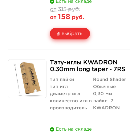
Есть на складе
от 315 руб.
158
от
руб.
выбрать
Свойство
5 шт
10 шт
315 руб.
630 руб.
Тату-иглы KWADRON
Цена
158 руб.
315 руб.
0.30mm long taper - 7RS
Количество
купить
купить
тип пайки
Round Shader
тип игл
Обычные
диаметр игл
0,30 мм
количество игл в пайке
7
производитель
KWADRON
Есть на складе