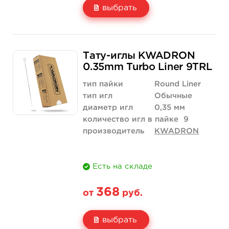
выбрать
Свойство
5 шт
10 шт
Тату-иглы KWADRON
Цена
368 руб.
736 руб.
0.35mm Turbo Liner 9TRL
Количество
купить
купить
тип пайки
Round Liner
тип игл
Обычные
диаметр игл
0,35 мм
количество игл в пайке
9
производитель
KWADRON
Есть на складе
368
от
руб.
выбрать