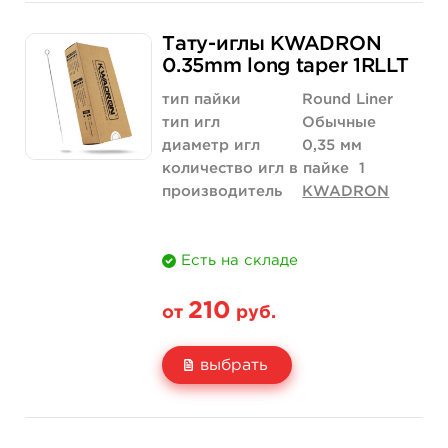
Свойство
5 шт
10 шт
Тату-иглы KWADRON
Цена
263 руб.
526 руб.
0.35mm long taper 1RLLT
Количество
купить
купить
тип пайки
Round Liner
тип игл
Обычные
диаметр игл
0,35 мм
количество игл в пайке
1
производитель
KWADRON
Есть на складе
210
от
руб.
выбрать
Свойство
5 шт
10 шт