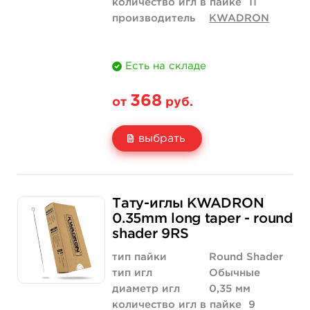
количество игл в пайке
11
производитель
KWADRON
Есть на складе
368
от
руб.
выбрать
Свойство
5 шт
50 шт (коробка)
Тату-иглы KWADRON
Цена
368 руб.
3 500 руб.
0.35mm long taper - round
shader 9RS
Количество
купить
купить
тип пайки
Round Shader
тип игл
Обычные
диаметр игл
0,35 мм
количество игл в пайке
9