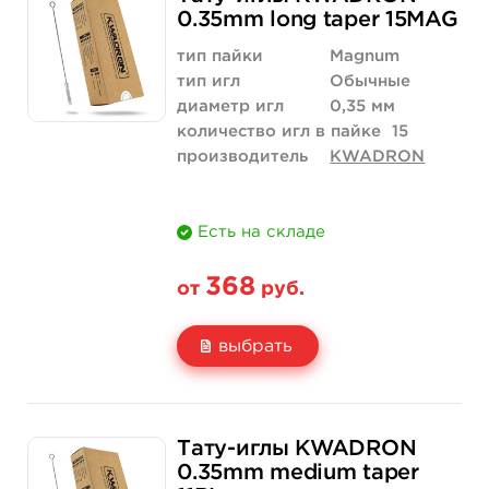
Цена
368 руб.
3 500 руб.
0.35mm long taper 15MAG
Количество
купить
купить
тип пайки
Magnum
тип игл
Обычные
диаметр игл
0,35 мм
количество игл в пайке
15
производитель
KWADRON
Есть на складе
368
от
руб.
выбрать
Свойство
5 шт
50 шт (коробка)
Тату-иглы KWADRON
Цена
368 руб.
3 500 руб.
0.35mm medium taper