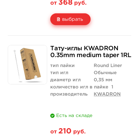
368
от
руб.
выбрать
Свойство
5 шт
10 шт
Тату-иглы KWADRON
Цена
368 руб.
736 руб.
0.35mm medium taper 1RL
Количество
купить
купить
тип пайки
Round Liner
тип игл
Обычные
диаметр игл
0,35 мм
количество игл в пайке
1
производитель
KWADRON
Есть на складе
210
от
руб.