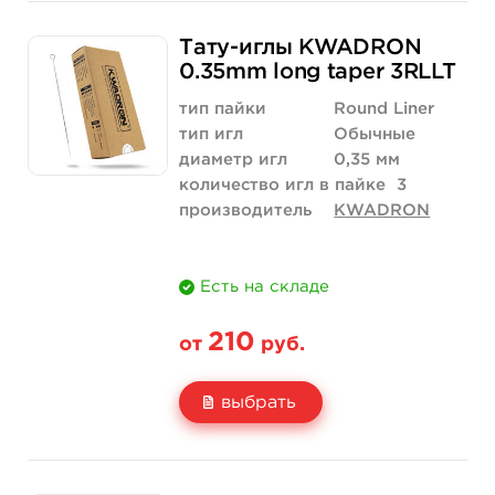
Свойство
5 шт
10 шт
315 руб.
630 руб.
Тату-иглы KWADRON
Цена
174 руб.
347 руб.
0.35mm long taper 3RLLT
Количество
купить
купить
тип пайки
Round Liner
тип игл
Обычные
диаметр игл
0,35 мм
количество игл в пайке
3
производитель
KWADRON
Есть на складе
210
от
руб.
выбрать
Свойство
5 шт
10 шт