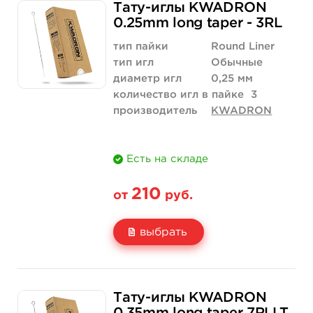
Тату-иглы KWADRON
Цена
210 руб.
420 руб.
0.25mm long taper - 3RL
Количество
купить
купить
тип пайки
Round Liner
тип игл
Обычные
диаметр игл
0,25 мм
количество игл в пайке
3
производитель
KWADRON
Есть на складе
210
от
руб.
выбрать
Свойство
5 шт
10 шт
Тату-иглы KWADRON
Цена
210 руб.
420 руб.