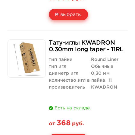
выбрать
Свойство
5 шт
50 шт (коробка)
Тату-иглы KWADRON
Цена
368 руб.
3 500 руб.
0.30mm long taper - 11RL
Количество
купить
купить
тип пайки
Round Liner
тип игл
Обычные
диаметр игл
0,30 мм
количество игл в пайке
11
производитель
KWADRON
Есть на складе
368
от
руб.