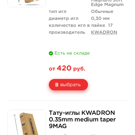
Magnum/Soft
Edge Magnum
тип игл
Обычные
диаметр игл
0,30 мм
количество игл в пайке
17
производитель
KWADRON
Есть на складе
420
от
руб.
выбрать
Свойство
5 шт
10 шт
Тату-иглы KWADRON
Цена
420 руб.
840 руб.
0.35mm medium taper
9MAG
Количество
купить
купить