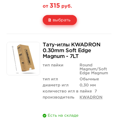
315
от
руб.
выбрать
Свойство
5 шт
10 шт
Тату-иглы KWADRON
Цена
315 руб.
630 руб.
0.30mm Soft Edge
Magnum - 7LT
Количество
купить
купить
тип пайки
Round
Magnum/Soft
Edge Magnum
тип игл
Обычные
диаметр игл
0,30 мм
количество игл в пайке
7
производитель
KWADRON
Есть на складе