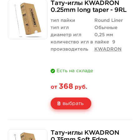
Тату-иглы KWADRON
Цена
210 руб.
420 руб.
0.25mm long taper - 9RL
Количество
купить
купить
тип пайки
Round Liner
тип игл
Обычные
диаметр игл
0,25 мм
количество игл в пайке
9
производитель
KWADRON
Есть на складе
368
от
руб.
выбрать
Свойство
5 шт
10 шт
Тату-иглы KWADRON
Цена
368 руб.
736 руб.
0.35mm Soft Edge