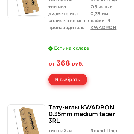
тип пайки
Round Liner
тип игл
Обычные
диаметр игл
0,35 мм
количество игл в пайке
9
производитель
KWADRON
Есть на складе
368
от
руб.
выбрать
Свойство
5 шт
10 шт
Тату-иглы KWADRON
Цена
368 руб.
736 руб.
0.35mm medium taper
3RL
Количество
купить
купить
тип пайки
Round Liner