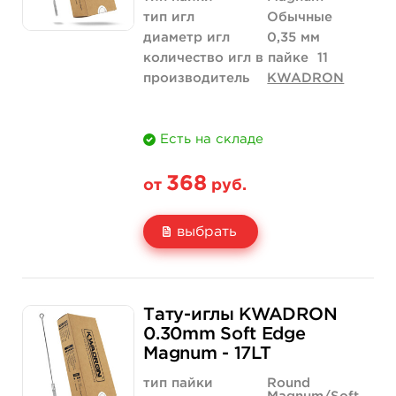
тип игл
Обычные
диаметр игл
0,35 мм
количество игл в пайке
11
производитель
KWADRON
Есть на складе
368
от
руб.
выбрать
Свойство
5 шт
50 шт (коробка)
Тату-иглы KWADRON
Цена
368 руб.
3 500 руб.
0.30mm Soft Edge
Magnum - 17LT
Количество
купить
купить
тип пайки
Round