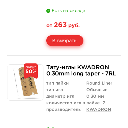
Есть на складе
263
от
руб.
выбрать
Свойство
5 шт
10 шт
Тату-иглы KWADRON
скидка
50
%
Цена
263 руб.
526 руб.
0.30mm long taper - 7RL
Количество
купить
купить
тип пайки
Round Liner
тип игл
Обычные
диаметр игл
0,30 мм
количество игл в пайке
7
производитель
KWADRON