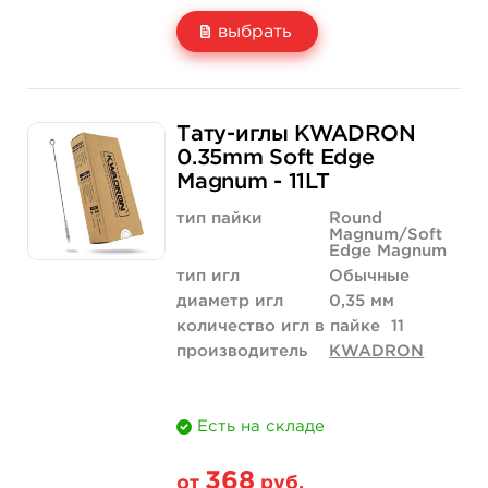
выбрать
Свойство
5 шт
10 шт
Тату-иглы KWADRON
Цена
210 руб.
420 руб.
0.35mm Soft Edge
Magnum - 11LT
Количество
купить
купить
тип пайки
Round
Magnum/Soft
Edge Magnum
тип игл
Обычные
диаметр игл
0,35 мм
количество игл в пайке
11
производитель
KWADRON
Есть на складе
368
от
руб.