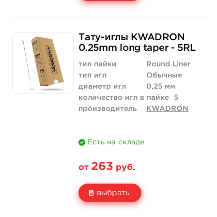
Свойство
5 шт
10 шт
Тату-иглы KWADRON
Цена
210 руб.
420 руб.
0.25mm long taper - 5RL
Количество
купить
купить
тип пайки
Round Liner
тип игл
Обычные
диаметр игл
0,25 мм
количество игл в пайке
5
производитель
KWADRON
Есть на складе
263
от
руб.
выбрать