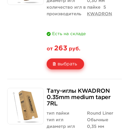
диаметр игл
0,30 мм
количество игл в пайке
5
производитель
KWADRON
Есть на складе
263
от
руб.
выбрать
Свойство
5 шт
10 шт
Тату-иглы KWADRON
Цена
263 руб.
526 руб.
0.35mm medium taper
7RL
Количество
купить
купить
тип пайки
Round Liner
тип игл
Обычные
диаметр игл
0,35 мм