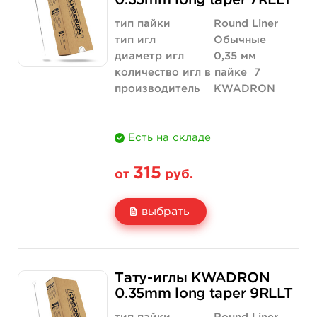
0.35mm long taper 7RLLT
Количество
купить
купить
тип пайки
Round Liner
тип игл
Обычные
диаметр игл
0,35 мм
количество игл в пайке
7
производитель
KWADRON
Есть на складе
315
от
руб.
выбрать
Свойство
5 шт
10 шт
Тату-иглы KWADRON
Цена
315 руб.
630 руб.
0.35mm long taper 9RLLT
Количество
купить
купить