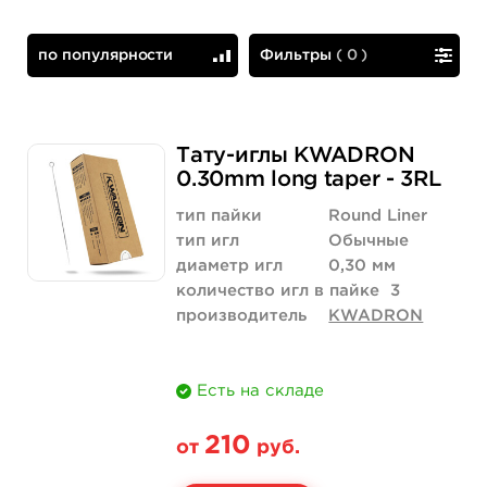
по популярности
Фильтры
(
0
)
по популярности
сначала дешевые
Тату-иглы KWADRON
0.30mm long taper - 3RL
тип пайки
Round Liner
тип игл
Обычные
диаметр игл
0,30 мм
количество игл в пайке
3
производитель
KWADRON
Есть на складе
210
от
руб.