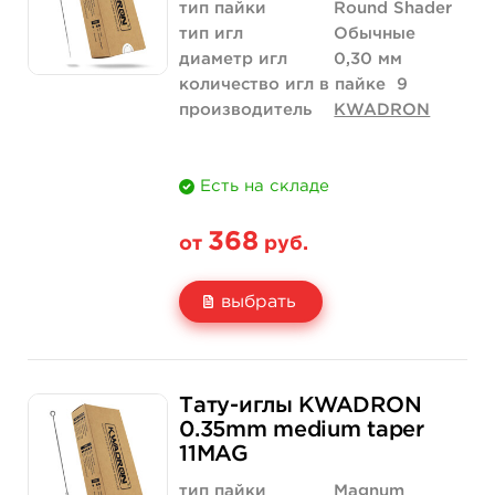
Количество
купить
купить
тип пайки
Round Shader
тип игл
Обычные
диаметр игл
0,30 мм
количество игл в пайке
9
производитель
KWADRON
Есть на складе
368
от
руб.
выбрать
Свойство
5 шт
10 шт
Тату-иглы KWADRON
Цена
368 руб.
736 руб.
0.35mm medium taper
11MAG
Количество
купить
купить
тип пайки
Magnum