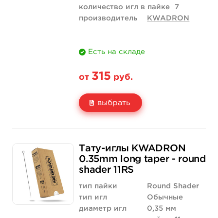
количество игл в пайке
7
производитель
KWADRON
Есть на складе
315
от
руб.
выбрать
Свойство
5 шт
10 шт
Тату-иглы KWADRON
Цена
315 руб.
630 руб.
0.35mm long taper - round
shader 11RS
Количество
купить
купить
тип пайки
Round Shader
тип игл
Обычные
диаметр игл
0,35 мм