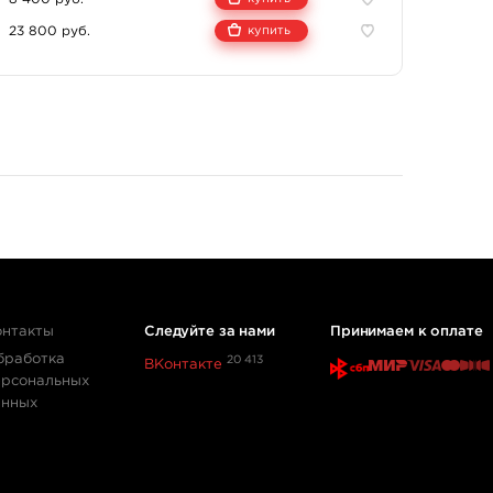
анесения татуировок.
23 800 руб.
купить
в соответствии с ResAP (2008) 1.
аментом ЕС 1907/2006 REACH
ции по стандартизации ISO 13485
Г.
ния.
 воздействием солнечного света и на расстоянии менее
онтакты
Следуйте за нами
Принимаем к оплате
бработка
20 413
ВКонтакте
 от 5°С до 25°С.
ерсональных
анных