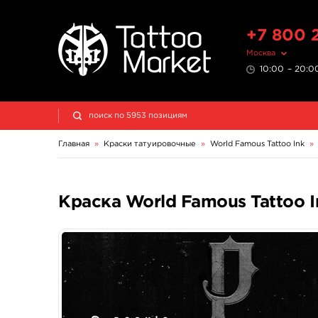
+7 800 
Москва
10:00 – 20:00
Главная
»
Краски татуировочные
»
World Famous Tattoo Ink
»
Краска World Famous Tattoo I