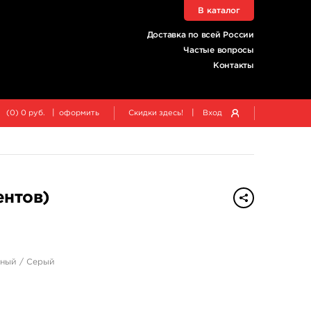
В каталог
Доставка по всей России
Частые вопросы
Контакты
|
|
(
0
)
0
руб.
оформить
Скидки здесь!
Вход
ентов)
яный / Серый