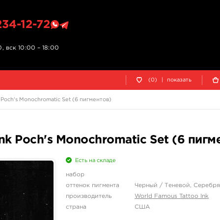
234-12-72
, вск 10:00 – 18:00
(0)
|
показать
Poch's Monochromatic Set (6 пигментов)
nk Poch's Monochromatic Set (6 пигм
Есть на складе
набор
оттенок пигмента
Черный / Теневой, Серебр
производитель
World Famous Tattoo Ink
страна
США