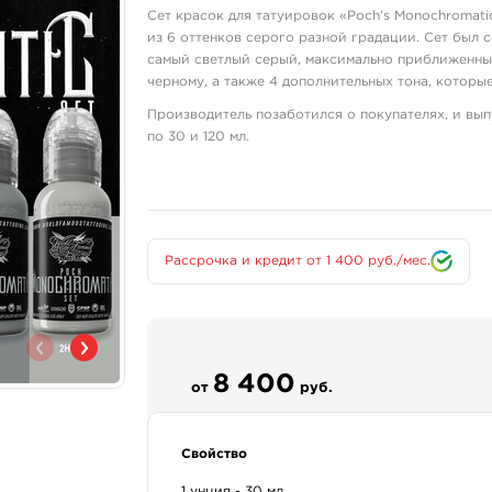
Сет красок для татуировок «Poch's Monochromatic
из 6 оттенков серого разной градации. Сет был 
самый светлый серый, максимально приближенны
черному, а также 4 дополнительных тона, котор
Производитель позаботился о покупателях, и вы
по 30 и 120 мл.
Набор включает шесть пигментов:
2H
H
HB
Рассрочка и кредит от 1 400 руб./мес.
B
2B
4B
Состав пигментов:
8 400
Pigment Carbon Black (CI 77266)
от
руб.
Компонентный состав:
вода, глицерин, колофонская смола, гамамелис в
Свойство
Дополнительная информация:
1 унция - 30 мл