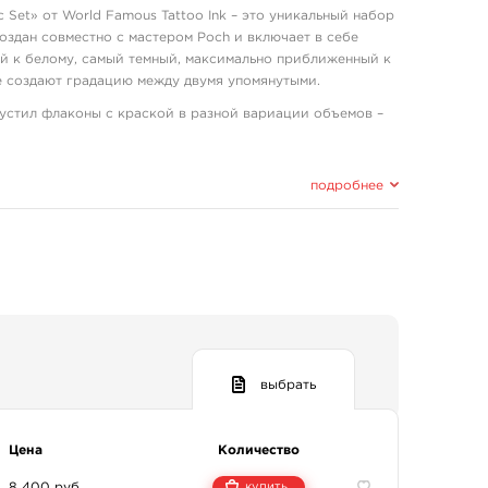
 Set» от World Famous Tattoo Ink – это уникальный набор
создан совместно с мастером Poch и включает в себе
й к белому, самый темный, максимально приближенный к
ые создают градацию между двумя упомянутыми.
пустил флаконы с краской в разной вариации объемов –
подробнее
выбрать
иргинский, изопропиловый спирт, бензиловый спирт.
Цена
Количество
8 400 руб.
купить