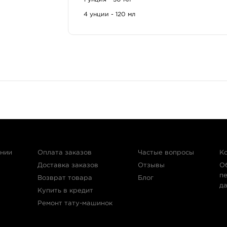
• Дисперсия предназначена исключительно для н
4 унции - 120 мл
• Следует избегать попадания пигмента в глаза.
• Продукт для профессионального использования 
• Профиль безопасности в соответствии с Регл
• Прошел сертификацию Международной организа
• Сертифицирован на территории РФ и стран СН
• Не содержит продуктов животного происхожде
• Никогда не тестировался на животных.
Условия хранения:
• Не допускается хранение под непосредственным
ании
Оплата заказов
Частые вопросы
К
0,5м от включенных отопительных приборов.
Доставка заказов
Отзывы
О
• Рекомендуемый температурный режим хранения -
п
Возврат товара
Блог
д
Купить в кредит
Ремонт тату-машинок