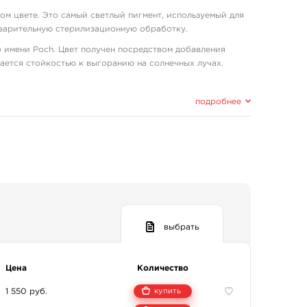
ом цвете. Это самый светлый пигмент, используемый для
варительную стерилизационную обработку.
 имени Poch. Цвет получен посредством добавления
ается стойкостью к выгоранию на солнечных лучах.
этого он выпустил пигмент в нескольких вариантах — 30,
подробнее
ненты, не влияющие на здоровье человека и окружающую
рогены, мутагенные вещества.
выбрать
олей для разбавления консистенции;
Цена
Количество
1 550 руб.
купить