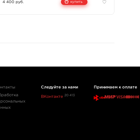
4 400 руб.
купить
аботкой идеальной рецептуры пигментов. Для
огие известные российские тату-мастера: Александр
рошина, Сергей Шанько, Олег Шепеленко, Денис
Набока, Наташа Animal, Николай Джангиров, Макс Корнев.
 в черно-белом стиле.
онтакты
Следуйте за нами
Принимаем к оплате
енция.
с экономичным расходом.
бработка
20 413
ВКонтакте
ерсональных
партии, этикетки на флаконах с краской могут быть
анных