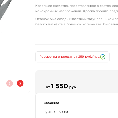
Красящее средство, представленное в светло-сер
монохромных изображений. Краска прошла пред
Оттенок был создан известным татуировщиком по
белого пигмента в большом количестве. Он отлич
Производитель заботится о своих клиентах. Для 
120 мл.
Компоненты:
Белый 6 (CI 77891)
Рассрочка и кредит от 259 руб./мес.
Углеродный черный 6 (CI 77266)
Желтый 14 (CI 21095).
В состав добавляются только безопасные компо
среду. Средство не содержит консерванты, канце
Дополнительные вещества:
1 550
от
руб.
красящие пигменты;
дистиллированная вода без примесей и с
Свойство
экстракт гамамелиса;
глицерин;
1 унция - 30 мл
фенилметанол;