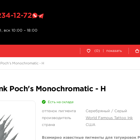
234-12-72
, вск 10:00 – 18:00
(0)
|
показать
Poch's Monochromatic - H
nk Poch's Monochromatic - H
Есть на складе
оттенок пигмента
Серебряный / Серый
производитель
World Famous Tattoo Ink
страна
США
Всемирно известные пигменты для татуировок P