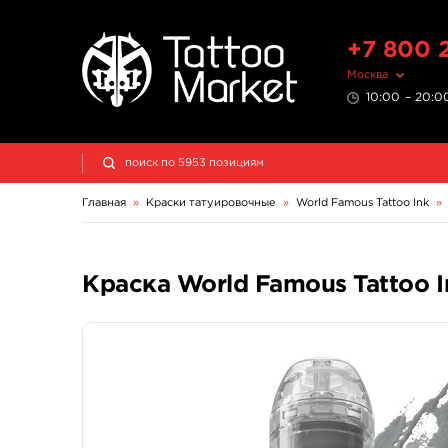
+7 800 
Москва
10:00 – 20:00
Главная
»
Краски татуировочные
»
World Famous Tattoo Ink
»
Краска World Famous Tattoo I