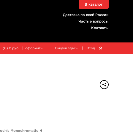
В каталог
Доставка по всей России
Частые вопросы
Контакты
|
|
(
0
)
0
руб.
оформить
Скидки здесь!
Вход
och's Monochromatic H