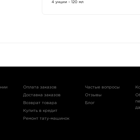
изопропанол;
4 унции - 120 мл
канифоль.
Компания на протяжении 50 лет занималась разр
совместного сотрудничества были привлечены мн
Охарин, Илья Fom, Василий Суворов, Антонина Т
Торикашвили, Алекс «Sigal» Ромашов, Настасья 
Функциональное назначение:
Для татуирования.
Цвет идеально подходит для создания татуировок
Преимущества продукта:
Соответствие правилам resAP (2008).
ании
Оплата заказов
Частые вопросы
К
Идеальный для работы оттенок и консист
Доставка заказов
Производство в оригинальных емкостях 
Отзывы
О
п
Возврат товара
Блог
Обращаем ваше внимание, что в зависимости от 
д
Купить в кредит
разные!
Ремонт тату-машинок