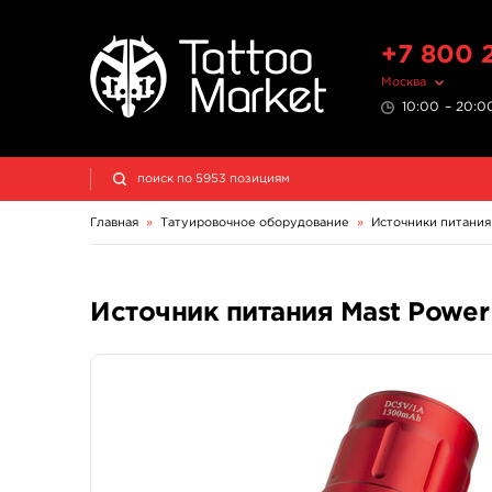
+7 800 
Москва
10:00 – 20:00
Главная
»
Татуировочное оборудование
»
Источники питания
Источник питания Mast Power 