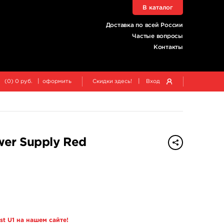
В каталог
Доставка по всей России
Частые вопросы
Контакты
|
|
(
0
)
0
руб.
оформить
Скидки здесь!
Вход
wer Supply Red
t U1 на нашем сайте!