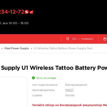
234-12-72
, вск 10:00 – 18:00
(0)
|
показать
»
Mast Power Supply
»
U1 Wireless Tattoo Battery Power Supply Red
Supply U1 Wireless Tattoo Battery Po
Есть на складе
тип подключения
Беспроводной
производитель
MAST
страна
Китай
Читайте обзор на беспроводной аккумулятор Mas