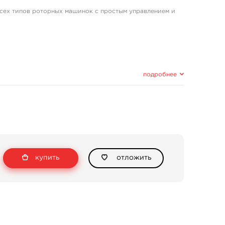
всех типов роторных машинок с простым управлением и
подробнее
е и защита от двойной зарядки на входе.
C кабель, а также от планшета или power-bank.
 мАч составляет около 3 часов, а время использования -
шинки и вольтажа во время сеанса.
мулятора - 20, 40, 60, 80 и 100% во время работы и
купить
отложить
яжения.