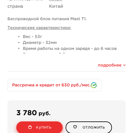
страна
Китай
Беспроводной блок питания Mast T1.
Технические характеристики:
Вес - 53г
Диаметр - 32мм
Время работы на одном заряде - до 6 часов
Время зарядки - 2.5 часа
Емкость аккумулятора - 1350мАч
подробнее
Выходное напряжение - 5-12В
Входное напряжение - 5В постоянного тока, 1А
Блок питания Mast T1 оснащен ярким светодиодным
Рассрочка и кредит от 630 руб./мес.
экраном со всеми необходимыми мастеру
параметрами.
Зарядка происходит через провод USB Type-C
Комплектация:
3 780
руб.
- Беспроводной блок питания Mast T1;
купить
отложить
- Провод USB Type-C;