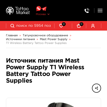
Москва
0
0
Главная
»
Татуировочное оборудование
»
Источники питания
»
Mast Power Supply
»
Колпачки, подставки, миксеры для краски
Трансферная бумага и принадлежности
T1 Wireless Battery Tattoo Power Supplies
GLOVCON Power Supply
Источник питания Mast
Power Supply T1 Wireless
Battery Tattoo Power
Supplies