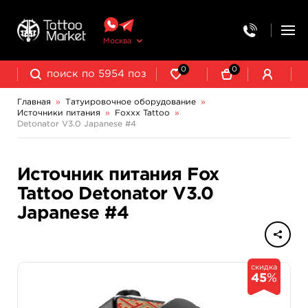
Москва
0
0
Главная
»
Татуировочное оборудование
»
Источники питания
»
Foxxx Tattoo
»
Колпачки, подставки, миксеры для краски
Трансферная бумага и принадлежности
Detonator V3.0 Japanese #4
GLOVCON Power Supply
Источник питания Fox
Tattoo Detonator V3.0
Japanese #4
скидка
45
%