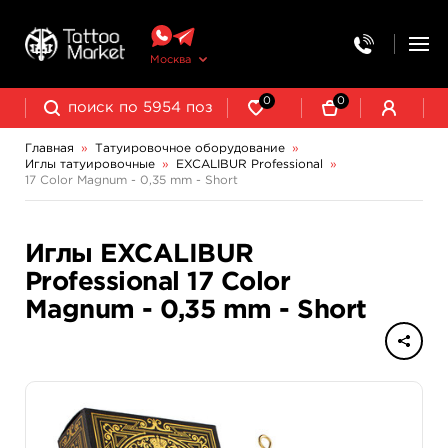
Москва
0
0
Главная
»
Татуировочное оборудование
»
Иглы татуировочные
»
EXCALIBUR Professional
»
Колпачки, подставки, миксеры для краски
Трансферная бумага и принадлежности
17 Color Magnum - 0,35 mm - Short
EXCALIBUR Professional
Иглы EXCALIBUR
Professional 17 Color
Magnum - 0,35 mm - Short