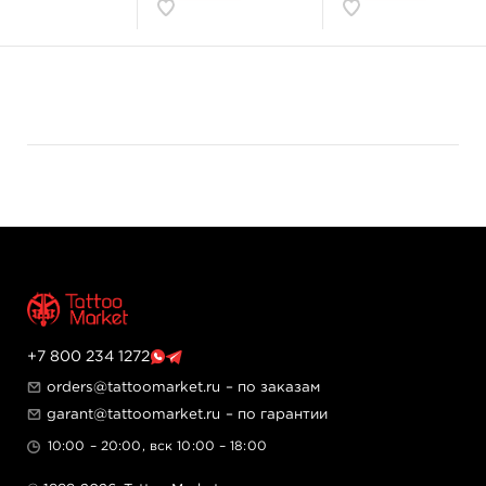
• Иглы из специальной хирургической нержавеющей
стали AISI316L.
• Для максимальной защиты применяется серебряный
припой без свинца.
• Иглы Excalibur разработаны татуировщиком для
татуировщиков.
• Закрас за раз и линии в один проход? Легко с
EXCALIBUR!
+7 800 234 1272
orders@tattoomarket.ru
– по заказам
garant@tattoomarket.ru
– по гарантии
10:00 – 20:00, вск 10:00 – 18:00