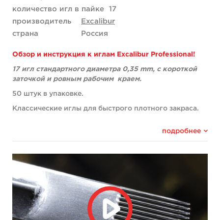
количество игл в пайке
17
производитель
Excalibur
страна
Россия
Обзор и инструкция к иглам Excalibur Professional!
17 игл стандартного диаметра 0,35 mm, с короткой
заточкой и ровным рабочим краем.
50 штук в упаковке.
Классические иглы для быстрого плотного закраса.
Придают сочность оттенкам насыщая максимально
плотно кожу пигментом. Идеальный инструмент
подробнее
для татуировщиков отдающих предпочтение
традиционному японскому стилю и классической
американской татуировке. Позволяют легко делать
традиционные хлесткие тени используя пигментные
чернила любого цвета. Иглами легко и
удобно работать на больших площадях особенно
когда нужно покрасить плотно в край контура.
Прекрасно подходят для трайблов с широкими
линиями. Так же это незаменимые иглы для белых и