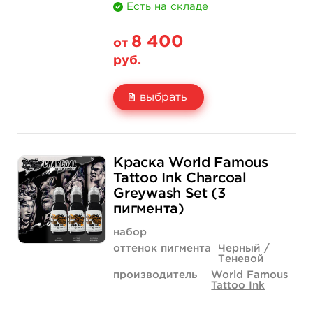
Есть на складе
8 400
от
руб.
выбрать
Свойство
1 унция - 30 мл
4 унции - 120 мл
Краска World Famous
Цена
8 400 руб.
23 800 руб.
Tattoo Ink Charcoal
Greywash Set (3
Количество
купить
купить
пигмента)
набор
оттенок пигмента
Черный /
Теневой
производитель
World Famous
Tattoo Ink