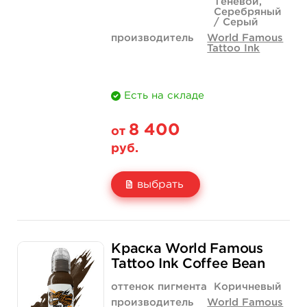
Теневой,
Серебряный
/ Серый
производитель
World Famous
Tattoo Ink
Есть на складе
8 400
от
руб.
выбрать
Свойство
1 унция - 30 мл
4 унции - 120 мл
Краска World Famous
Цена
8 400 руб.
23 800 руб.
Tattoo Ink Coffee Bean
Количество
купить
купить
оттенок пигмента
Коричневый
производитель
World Famous