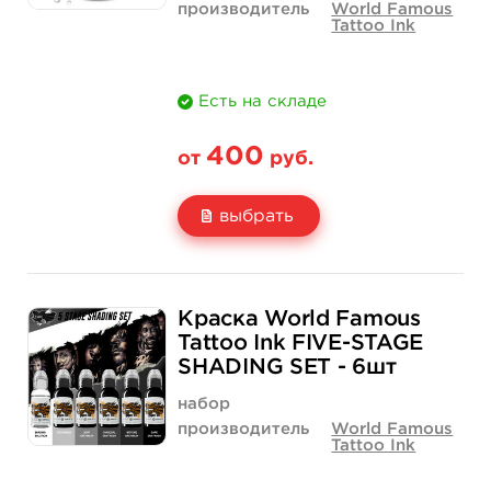
производитель
World Famous
Tattoo Ink
Есть на складе
400
от
руб.
выбрать
Свойство
1 унция - 30 мл
2 унции - 60 мл
Краска World Famous
Цена
400 руб.
650 руб.
Tattoo Ink FIVE-STAGE
SHADING SET - 6шт
Количество
купить
купить
набор
производитель
World Famous
Tattoo Ink