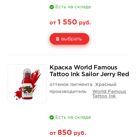
Есть на складе
1 550
от
руб.
выбрать
Свойство
1 унция - 30 мл
4 унции - 120 мл
Краска World Famous
Цена
1 550 руб.
4 400 руб.
Tattoo Ink Sailor Jerry Red
Количество
купить
купить
оттенок пигмента
Красный
производитель
World Famous
Tattoo Ink
Есть на складе
850
от
руб.