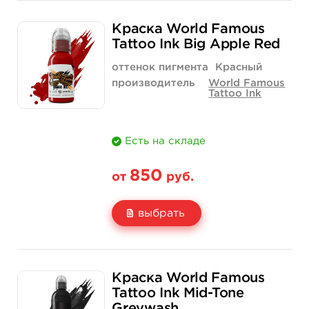
Свойство
1/2 унции - 15 мл
1 унция - 30 мл
Краска World Famous
Цена
850 руб.
1 400 руб.
Tattoo Ink Big Apple Red
Количество
купить
купить
оттенок пигмента
Красный
производитель
World Famous
Tattoo Ink
Есть на складе
850
от
руб.
выбрать
Свойство
1/2 унции - 15 мл
1 унция - 30 мл
Краска World Famous
Цена
850 руб.
1 400 руб.
Tattoo Ink Mid-Tone
Greywash