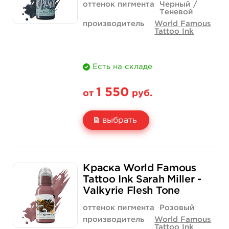
оттенок пигмента
Черный /
Теневой
производитель
World Famous
Tattoo Ink
Есть на складе
1 550
от
руб.
выбрать
Свойство
1 унция - 30 мл
4 унции - 120 мл
Краска World Famous
Цена
1 550 руб.
4 400 руб.
Tattoo Ink Sarah Miller -
Valkyrie Flesh Tone
Количество
купить
купить
оттенок пигмента
Розовый
производитель
World Famous
Tattoo Ink