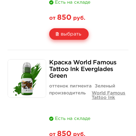
Есть на складе
850
от
руб.
выбрать
Свойство
1/2 унции - 15 мл
1 унция - 30 мл
Краска World Famous
Цена
850 руб.
1 400 руб.
Tattoo Ink Everglades
Green
Количество
купить
купить
оттенок пигмента
Зеленый
производитель
World Famous
Tattoo Ink
Есть на складе
850
от
руб.