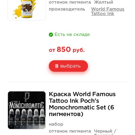
Количество
купить
купить
оттенок пигмента
Желтый
производитель
World Famous
Tattoo Ink
Есть на складе
850
от
руб.
выбрать
Свойство
1/2 унции - 15 мл
1 унция - 30 мл
Краска World Famous
Цена
850 руб.
1 400 руб.
Tattoo Ink Poch's
Monochromatic Set (6
Количество
купить
купить
пигментов)
набор
оттенок пигмента
Черный /