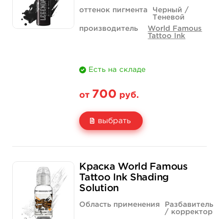
оттенок пигмента
Черный /
Теневой
производитель
World Famous
Tattoo Ink
Есть на складе
700
от
руб.
выбрать
Свойство
1/2 унции - 15 мл
1 унция - 30 мл
Краска World Famous
Цена
700 руб.
1 000 руб.
Tattoo Ink Shading
Solution
Количество
купить
купить
Область применения
Разбавитель
/ корректор