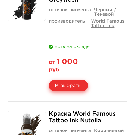
Количество
купить
купить
оттенок пигмента
Черный /
Теневой
производитель
World Famous
Tattoo Ink
Есть на складе
1 000
от
руб.
выбрать
Свойство
1 унция - 30 мл
2 унции - 60 мл
Краска World Famous
Цена
1 000 руб.
1 500 руб.
Tattoo Ink Nutella
Количество
купить
купить
оттенок пигмента
Коричневый