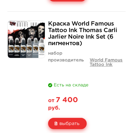
Свойство
1 унция - 30 мл
2 унции - 60 мл
Краска World Famous
Цена
500 руб.
700 руб.
Tattoo Ink Thomas Carli
Jarlier Noire Ink Set (6
Количество
купить
купить
пигментов)
набор
производитель
World Famous
Tattoo Ink
Есть на складе
7 400
от
руб.
выбрать