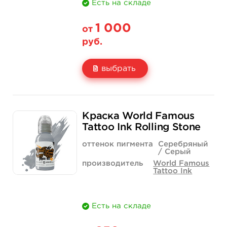
Есть на складе
1 000
от
руб.
выбрать
Свойство
1 унция - 30 мл
2 унции - 60 мл
Краска World Famous
Цена
1 000 руб.
1 500 руб.
Tattoo Ink Rolling Stone
Количество
купить
купить
оттенок пигмента
Серебряный
/ Серый
производитель
World Famous
Tattoo Ink
Есть на складе