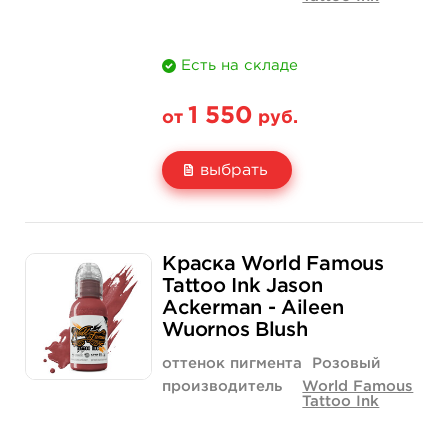
Есть на складе
1 550
от
руб.
выбрать
Свойство
1 унция - 30 мл
4 унции - 120 мл
Краска World Famous
Цена
1 550 руб.
4 400 руб.
Tattoo Ink Jason
Ackerman - Aileen
Количество
купить
купить
Wuornos Blush
оттенок пигмента
Розовый
производитель
World Famous
Tattoo Ink