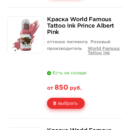
Свойство
1/2 унции - 15 мл
1 унция - 30 мл
Краска World Famous
Цена
900 руб.
1 520 руб.
Tattoo Ink Prince Albert
Pink
Количество
нет на складе
купить
оттенок пигмента
Розовый
производитель
World Famous
Tattoo Ink
Есть на складе
850
от
руб.
выбрать
Свойство
1/2 унции - 15 мл
1 унция - 30 мл