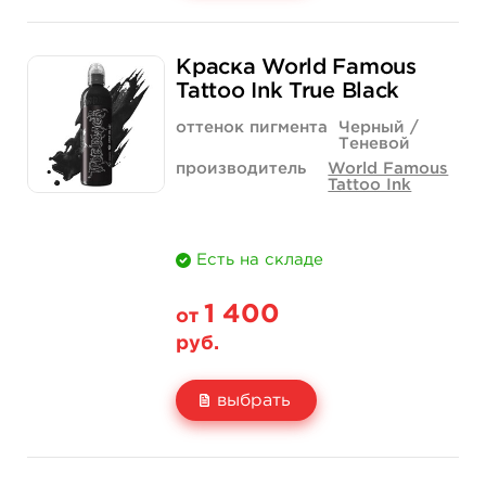
Свойство
1 унция - 30 мл
4 унции - 120 мл
Краска World Famous
Цена
7 400 руб.
19 800 руб.
Tattoo Ink True Black
Количество
купить
купить
оттенок пигмента
Черный /
Теневой
производитель
World Famous
Tattoo Ink
Есть на складе
1 400
от
руб.
выбрать
Свойство
1 унция - 30 мл
4 унции - 120 мл