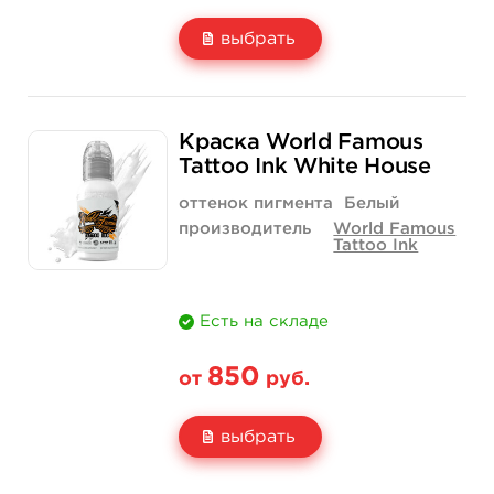
выбрать
Свойство
1/2 унции - 15 мл
1 унция - 30 мл
Краска World Famous
Цена
900 руб.
1 520 руб.
Tattoo Ink White House
Количество
купить
купить
оттенок пигмента
Белый
производитель
World Famous
Tattoo Ink
Есть на складе
850
от
руб.
выбрать