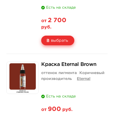
Есть на складе
2 700
от
руб.
выбрать
Свойство
1 унция - 30 мл
2 унции - 60 мл
Краска Eternal Brown
Цена
2 700 руб.
3 750 руб.
оттенок пигмента
Коричневый
Количество
купить
купить
производитель
Eternal
Есть на складе
900
от
руб.