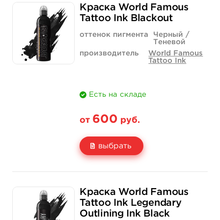
Краска World Famous
Цена
1 400 руб.
3 900 руб.
Tattoo Ink Blackout
Количество
купить
купить
оттенок пигмента
Черный /
Теневой
производитель
World Famous
Tattoo Ink
Есть на складе
600
от
руб.
выбрать
Свойство
1/2 унции - 15 мл
1 унция - 30 мл
Краска World Famous
Цена
600 руб.
925 руб.
Tattoo Ink Legendary
Outlining Ink Black
Количество
купить
купить