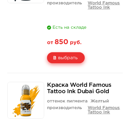
производитель
World Famous
Tattoo Ink
Есть на складе
850
от
руб.
выбрать
Свойство
1/2 унции - 15 мл
1 унция - 30 мл
Краска World Famous
Цена
850 руб.
1 400 руб.
Tattoo Ink Dubai Gold
Количество
купить
купить
оттенок пигмента
Желтый
производитель
World Famous
Tattoo Ink