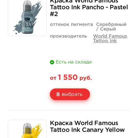
Краска World Famous
Цена
850 руб.
1 400 руб.
Tattoo Ink Pancho - Pastel
#2
Количество
купить
купить
оттенок пигмента
Серебряный
/ Серый
производитель
World Famous
Tattoo Ink
Есть на складе
1 550
от
руб.
выбрать
Свойство
1 унция - 30 мл
4 унции - 120 мл
Краска World Famous
Цена
1 550 руб.
4 400 руб.
Tattoo Ink Canary Yellow