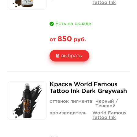
Tattoo Ink
Есть на складе
850
от
руб.
выбрать
Свойство
1/2 унции - 15 мл
1 унция - 30 мл
Краска World Famous
Цена
850 руб.
1 400 руб.
Tattoo Ink Dark Greywash
Количество
купить
купить
оттенок пигмента
Черный /
Теневой
производитель
World Famous
Tattoo Ink