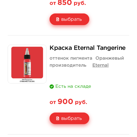
850
от
руб.
выбрать
Свойство
1/2 унции - 15 мл
1 унция - 30 мл
Краска Eternal Tangerine
Цена
850 руб.
1 400 руб.
оттенок пигмента
Оранжевый
Количество
купить
купить
производитель
Eternal
Есть на складе
900
от
руб.
выбрать