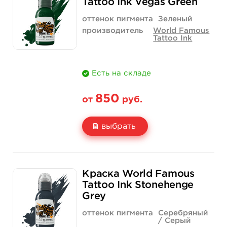
Tattoo Ink Vegas Green
Количество
купить
купить
оттенок пигмента
Зеленый
производитель
World Famous
Tattoo Ink
Есть на складе
850
от
руб.
выбрать
Свойство
1/2 унции - 15 мл
1 унция - 30 мл
Краска World Famous
Цена
850 руб.
1 400 руб.
Tattoo Ink Stonehenge
Grey
Количество
купить
купить
оттенок пигмента
Серебряный
/ Серый