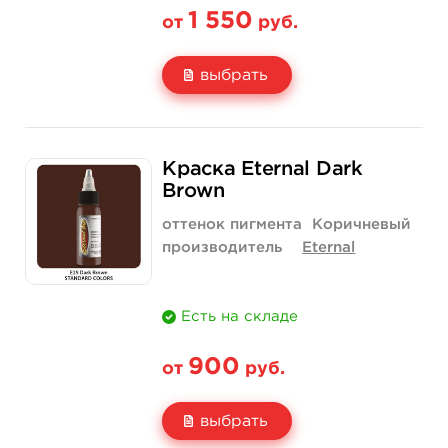
1 550
от
руб.
выбрать
Свойство
1 унция - 30 мл
4 унции - 120 мл
Краска Eternal Dark
Цена
1 550 руб.
4 400 руб.
Brown
Количество
купить
купить
оттенок пигмента
Коричневый
производитель
Eternal
Есть на складе
900
от
руб.
выбрать