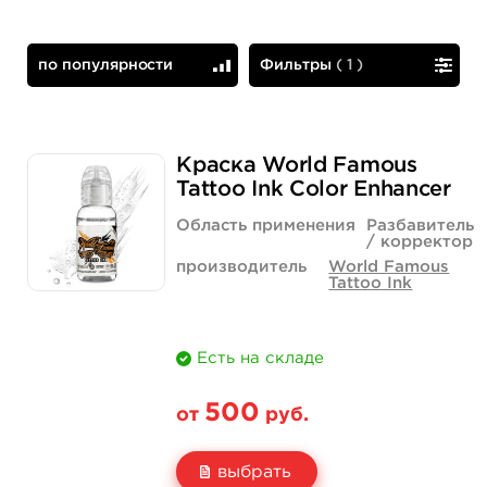
по популярности
Фильтры
(
1
)
по популярности
сначала дешевые
Краска World Famous
Tattoo Ink Color Enhancer
Область применения
Разбавитель
/ корректор
производитель
World Famous
Tattoo Ink
Есть на складе
500
от
руб.
выбрать