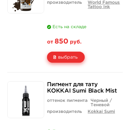
производитель
World Famous
Tattoo Ink
Есть на складе
850
от
руб.
выбрать
Свойство
1/2 унции - 15 мл
1 унция - 30 мл
Пигмент для тату
Цена
850 руб.
1 400 руб.
KOKKAI Sumi Black Mist
Количество
купить
купить
оттенок пигмента
Черный /
Теневой
производитель
Kokkai Sumi