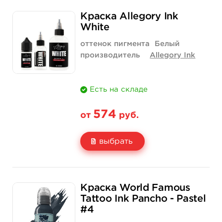
Свойство
1/2 унции - 15 мл
1 унция - 30 мл
Краска Allegory Ink
Цена
900 руб.
1 550 руб.
White
Количество
купить
купить
оттенок пигмента
Белый
производитель
Allegory Ink
Есть на складе
574
от
руб.
выбрать
Свойство
1 унция - 30 мл
2 унции - 60 мл
Краска World Famous
Цена
574 руб.
1 158 руб.
Tattoo Ink Pancho - Pastel
#4
Количество
купить
купить