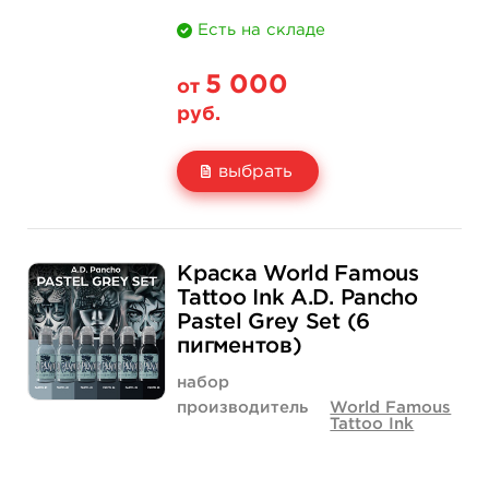
Есть на складе
5 000
от
руб.
выбрать
Свойство
1 унция - 30 мл
2 унции - 60 мл
Краска World Famous
Цена
5 000 руб.
7 400 руб.
Tattoo Ink A.D. Pancho
Pastel Grey Set (6
Количество
нет на складе
купить
пигментов)
набор
производитель
World Famous
Tattoo Ink