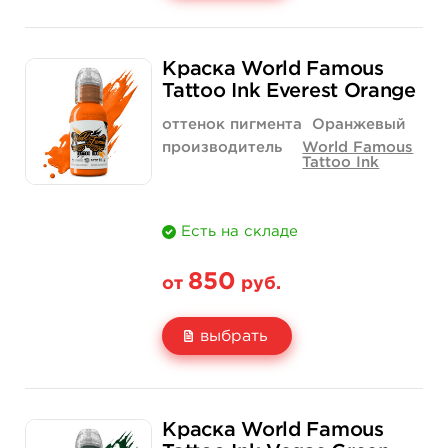
Свойство
1 унция - 30 мл
4 унции - 120 мл
Краска World Famous
Цена
1 550 руб.
4 400 руб.
Tattoo Ink Everest Orange
Количество
купить
купить
оттенок пигмента
Оранжевый
производитель
World Famous
Tattoo Ink
Есть на складе
850
от
руб.
выбрать
Свойство
1/2 унции - 15 мл
1 унция - 30 мл
Краска World Famous
Цена
850 руб.
1 400 руб.