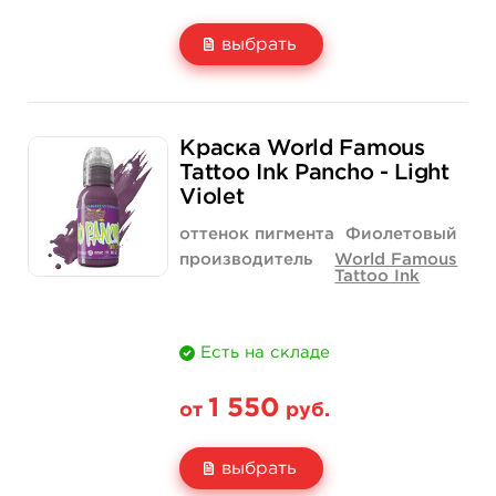
выбрать
Свойство
1/2 унции - 15 мл
1 унция - 30 мл
Краска World Famous
Цена
850 руб.
1 400 руб.
Tattoo Ink Pancho - Light
Violet
Количество
купить
купить
оттенок пигмента
Фиолетовый
производитель
World Famous
Tattoo Ink
Есть на складе
1 550
от
руб.
выбрать