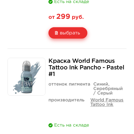
Есть на складе
299
от
руб.
выбрать
Свойство
1/2 унции - 15 мл
1 унция - 30 мл
Краска World Famous
Цена
299 руб.
499 руб.
Tattoo Ink Pancho - Pastel
#1
Количество
купить
купить
оттенок пигмента
Синий,
Серебряный
/ Серый
производитель
World Famous
Tattoo Ink
Есть на складе