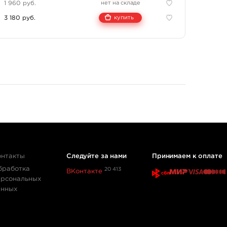
1 960 руб.
нет на складе
 grey wash линейки Nocturnal Legacy. Линейка Nocturnal
3 180 руб.
купить
в 2014 году Франко Вескови и Джеком Руди специально
без агрессивных химических растворителей. В составе —
а. Краска совместима с другими брендами благодаря
онтакты
Следуйте за нами
Принимаем к оплате
бработка
20 413
ВКонтакте
ерсональных
анных