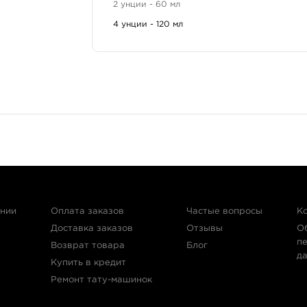
2 унции - 60 мл
Grey Wash Dark — самый тёмный оттенок в палитре
4 унции - 120 мл
Legacy — оригинальная формула, разработанная 
для black & grey работ. Производится Eternal Ink.
Состав и безопасность
Краска изготовлена на органических пигментах, 
Carbon Black (CI-77266) и дистиллированная вод
общей пигментной базе.
Применение
Для работ в технике black & grey
Для теневых переходов и шейдинга
ании
Оплата заказов
Частые вопросы
К
Доставка заказов
Отзывы
О
п
Возврат товара
Блог
д
Купить в кредит
Ремонт тату-машинок