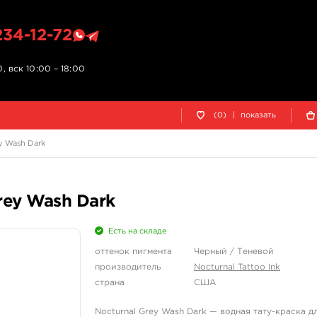
234-12-72
, вск 10:00 – 18:00
(0)
|
показать
y Wash Dark
rey Wash Dark
Есть на складе
оттенок пигмента
Черный / Теневой
производитель
Nocturnal Tattoo Ink
страна
США
Nocturnal Grey Wash Dark — водная тату-краска д