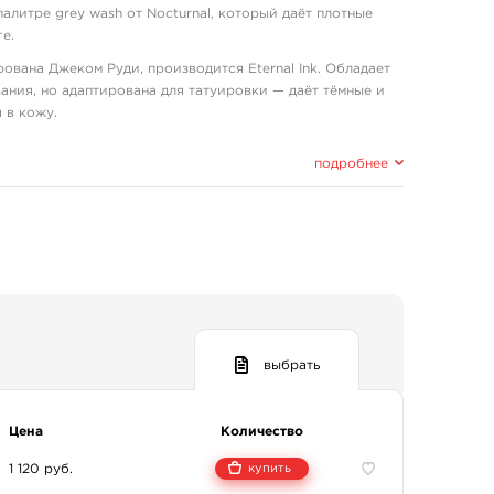
алитре grey wash от Nocturnal, который даёт плотные
е.
вана Джеком Руди, производится Eternal Ink. Обладает
ания, но адаптирована для татуировки — даёт тёмные и
 в кожу.
а совместима с другими брендами — можно продолжать
подробнее
в.
е grey wash линейки Nocturnal, который обеспечивает
чается ровной подачей и гладкими оттенками: её
я, но результат получается более тёмным и равномерным.
вных химических растворителей — мягкая и совместимая
с другими брендами, что позволяет смешивать краски в
выбрать
Цена
Количество
ula)
1 120 руб.
купить