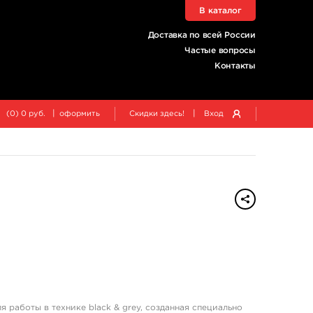
В каталог
Доставка по всей России
Частые вопросы
Контакты
|
|
(
0
)
0
руб.
оформить
Скидки здесь!
Вход
ля работы в технике black & grey, созданная специально