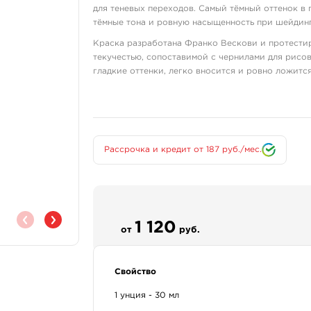
для теневых переходов. Самый тёмный оттенок в п
тёмные тона и ровную насыщенность при шейдинг
Краска разработана Франко Вескови и протестиро
текучестью, сопоставимой с чернилами для рисов
гладкие оттенки, легко вносится и ровно ложится
Благодаря органической пигментной базе краск
начатые работы, не опасаясь конфликта пигменто
Ключевые особенности
Grey Wash Dark — самый тёмный оттенок в палитр
Рассрочка и кредит от 187 руб./мес.
глубокие тона при теневых работах. Краска отли
текучесть сопоставима с чернилами для рисовани
Формула на органических пигментах без агресси
с другими красками. Базовый пигмент совпадает 
рамках одного проекта.
1 120
от
руб.
Основные сведения
Бренд: Nocturnal Tattoo Ink
Свойство
Линейка: Nocturnal (Legacy / original form
Оттенок: Grey Wash Dark
1 унция - 30 мл
Оттенок и линейка