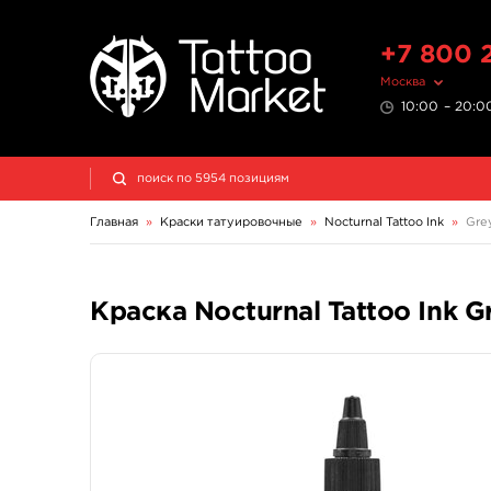
+7 800 
Москва
10:00 – 20:00
Главная
»
Краски татуировочные
»
Nocturnal Tattoo Ink
»
Gre
Краска Nocturnal Tattoo Ink G