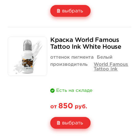
выбрать
Свойство
1/2 унции - 15 мл
1 унция - 30 мл
Краска World Famous
Цена
900 руб.
1 520 руб.
Tattoo Ink White House
Количество
купить
купить
оттенок пигмента
Белый
производитель
World Famous
Tattoo Ink
Есть на складе
850
от
руб.
выбрать