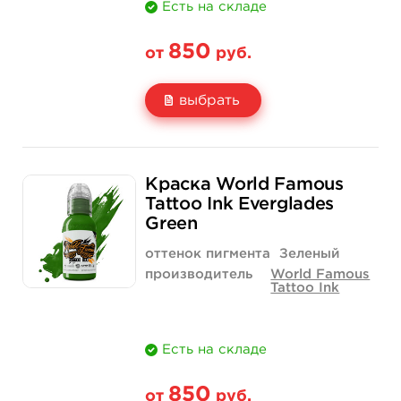
Есть на складе
850
от
руб.
выбрать
Свойство
1/2 унции - 15 мл
1 унция - 30 мл
Краска World Famous
Цена
850 руб.
1 400 руб.
Tattoo Ink Everglades
Green
Количество
купить
купить
оттенок пигмента
Зеленый
производитель
World Famous
Tattoo Ink
Есть на складе
850
от
руб.