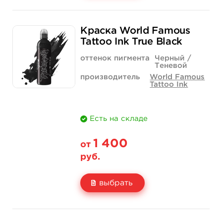
Свойство
1 унция - 30 мл
4 унции - 120 мл
Краска World Famous
Цена
7 400 руб.
19 800 руб.
Tattoo Ink True Black
Количество
купить
купить
оттенок пигмента
Черный /
Теневой
производитель
World Famous
Tattoo Ink
Есть на складе
1 400
от
руб.
выбрать
Свойство
1 унция - 30 мл
4 унции - 120 мл