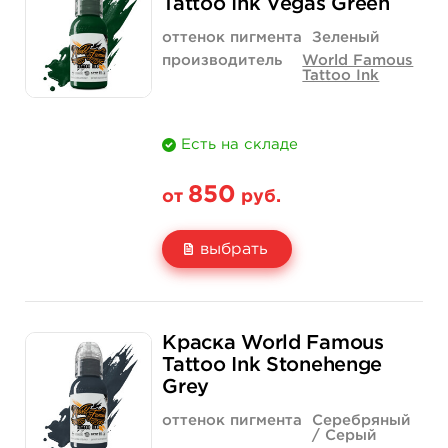
Tattoo Ink Vegas Green
Количество
купить
купить
оттенок пигмента
Зеленый
производитель
World Famous
Tattoo Ink
Есть на складе
850
от
руб.
выбрать
Свойство
1/2 унции - 15 мл
1 унция - 30 мл
Краска World Famous
Цена
850 руб.
1 400 руб.
Tattoo Ink Stonehenge
Grey
Количество
купить
купить
оттенок пигмента
Серебряный
/ Серый