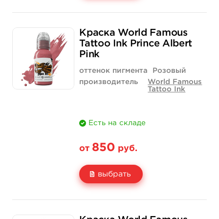
Свойство
1/2 унции - 15 мл
1 унция - 30 мл
Краска World Famous
Цена
900 руб.
1 520 руб.
Tattoo Ink Prince Albert
Pink
Количество
нет на складе
купить
оттенок пигмента
Розовый
производитель
World Famous
Tattoo Ink
Есть на складе
850
от
руб.
выбрать
Свойство
1/2 унции - 15 мл
1 унция - 30 мл