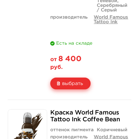
Теневой,
Серебряный
/ Серый
производитель
World Famous
Tattoo Ink
Есть на складе
8 400
от
руб.
выбрать
Свойство
1 унция - 30 мл
4 унции - 120 мл
Краска World Famous
Цена
8 400 руб.
23 800 руб.
Tattoo Ink Coffee Bean
Количество
купить
купить
оттенок пигмента
Коричневый
производитель
World Famous