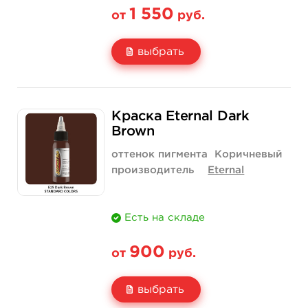
1 550
от
руб.
выбрать
Свойство
1 унция - 30 мл
4 унции - 120 мл
Краска Eternal Dark
Цена
1 550 руб.
4 400 руб.
Brown
Количество
купить
купить
оттенок пигмента
Коричневый
производитель
Eternal
Есть на складе
900
от
руб.
выбрать