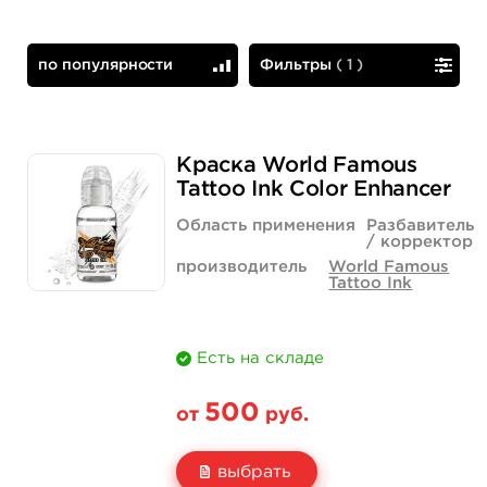
по популярности
Фильтры
(
1
)
по популярности
сначала дешевые
Краска World Famous
Tattoo Ink Color Enhancer
Область применения
Разбавитель
/ корректор
производитель
World Famous
Tattoo Ink
Есть на складе
500
от
руб.
выбрать