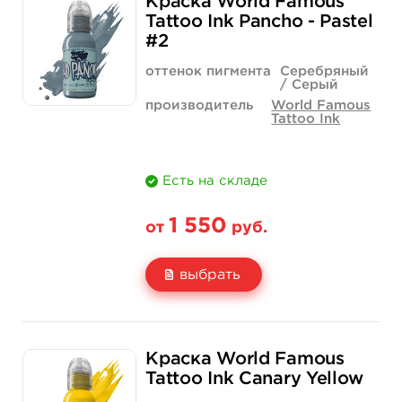
Краска World Famous
Цена
850 руб.
1 400 руб.
Tattoo Ink Pancho - Pastel
#2
Количество
купить
купить
оттенок пигмента
Серебряный
/ Серый
производитель
World Famous
Tattoo Ink
Есть на складе
1 550
от
руб.
выбрать
Свойство
1 унция - 30 мл
4 унции - 120 мл
Краска World Famous
Цена
1 550 руб.
4 400 руб.
Tattoo Ink Canary Yellow