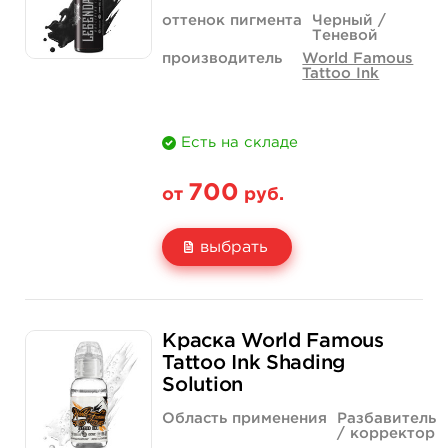
оттенок пигмента
Черный /
Теневой
производитель
World Famous
Tattoo Ink
Есть на складе
700
от
руб.
выбрать
Свойство
1/2 унции - 15 мл
1 унция - 30 мл
Краска World Famous
Цена
700 руб.
1 000 руб.
Tattoo Ink Shading
Solution
Количество
купить
купить
Область применения
Разбавитель
/ корректор