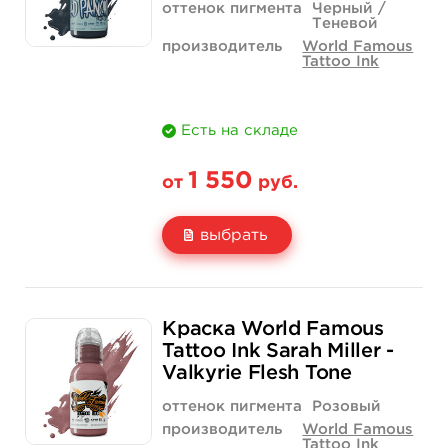
оттенок пигмента
Черный /
Теневой
производитель
World Famous
Tattoo Ink
Есть на складе
1 550
от
руб.
выбрать
Свойство
1 унция - 30 мл
4 унции - 120 мл
Краска World Famous
Цена
1 550 руб.
4 400 руб.
Tattoo Ink Sarah Miller -
Valkyrie Flesh Tone
Количество
купить
купить
оттенок пигмента
Розовый
производитель
World Famous
Tattoo Ink