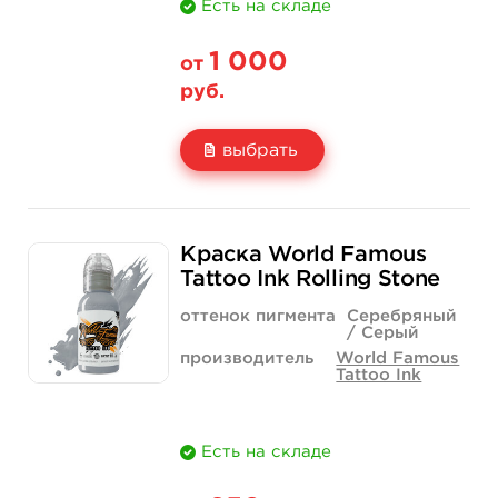
Есть на складе
1 000
от
руб.
выбрать
Свойство
1 унция - 30 мл
2 унции - 60 мл
Краска World Famous
Цена
1 000 руб.
1 500 руб.
Tattoo Ink Rolling Stone
Количество
купить
купить
оттенок пигмента
Серебряный
/ Серый
производитель
World Famous
Tattoo Ink
Есть на складе