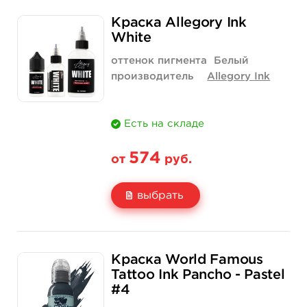
Свойство
1/2 унции - 15 мл
1 унция - 30 мл
Краска Allegory Ink
Цена
900 руб.
1 550 руб.
White
Количество
купить
купить
оттенок пигмента
Белый
производитель
Allegory Ink
Есть на складе
574
от
руб.
выбрать
Свойство
1 унция - 30 мл
2 унции - 60 мл
Краска World Famous
Цена
574 руб.
1 158 руб.
Tattoo Ink Pancho - Pastel
#4
Количество
купить
купить