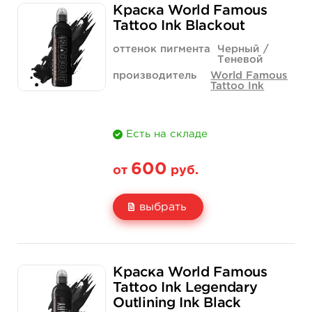
Краска World Famous
Цена
1 400 руб.
3 900 руб.
Tattoo Ink Blackout
Количество
купить
купить
оттенок пигмента
Черный /
Теневой
производитель
World Famous
Tattoo Ink
Есть на складе
600
от
руб.
выбрать
Свойство
1/2 унции - 15 мл
1 унция - 30 мл
Краска World Famous
Цена
600 руб.
925 руб.
Tattoo Ink Legendary
Outlining Ink Black
Количество
купить
купить