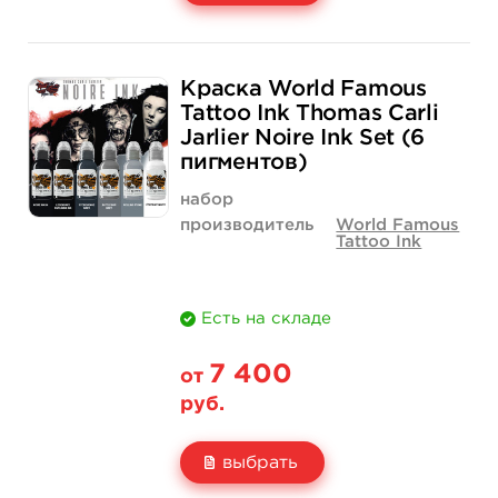
Свойство
1 унция - 30 мл
2 унции - 60 мл
Краска World Famous
Цена
500 руб.
700 руб.
Tattoo Ink Thomas Carli
Jarlier Noire Ink Set (6
Количество
купить
купить
пигментов)
набор
производитель
World Famous
Tattoo Ink
Есть на складе
7 400
от
руб.
выбрать