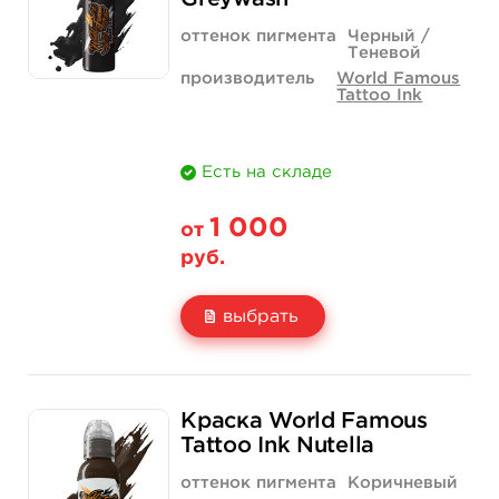
Количество
купить
купить
оттенок пигмента
Черный /
Теневой
производитель
World Famous
Tattoo Ink
Есть на складе
1 000
от
руб.
выбрать
Свойство
1 унция - 30 мл
2 унции - 60 мл
Краска World Famous
Цена
1 000 руб.
1 500 руб.
Tattoo Ink Nutella
Количество
купить
купить
оттенок пигмента
Коричневый