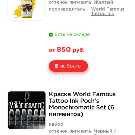
Количество
купить
купить
оттенок пигмента
Желтый
производитель
World Famous
Tattoo Ink
Есть на складе
850
от
руб.
выбрать
Свойство
1/2 унции - 15 мл
1 унция - 30 мл
Краска World Famous
Цена
850 руб.
1 400 руб.
Tattoo Ink Poch's
Monochromatic Set (6
Количество
купить
купить
пигментов)
набор
оттенок пигмента
Черный /