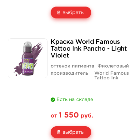
выбрать
Свойство
1/2 унции - 15 мл
1 унция - 30 мл
Краска World Famous
Цена
850 руб.
1 400 руб.
Tattoo Ink Pancho - Light
Violet
Количество
купить
купить
оттенок пигмента
Фиолетовый
производитель
World Famous
Tattoo Ink
Есть на складе
1 550
от
руб.
выбрать