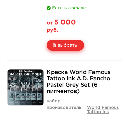
Есть на складе
5 000
от
руб.
выбрать
Свойство
1 унция - 30 мл
2 унции - 60 мл
Краска World Famous
Цена
5 000 руб.
7 400 руб.
Tattoo Ink A.D. Pancho
Pastel Grey Set (6
Количество
нет на складе
купить
пигментов)
набор
производитель
World Famous
Tattoo Ink