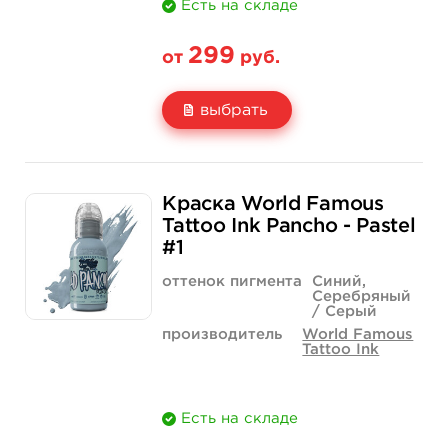
Есть на складе
299
от
руб.
выбрать
Свойство
1/2 унции - 15 мл
1 унция - 30 мл
Краска World Famous
Цена
299 руб.
499 руб.
Tattoo Ink Pancho - Pastel
#1
Количество
купить
купить
оттенок пигмента
Синий,
Серебряный
/ Серый
производитель
World Famous
Tattoo Ink
Есть на складе