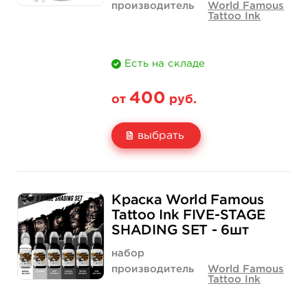
производитель
World Famous
Tattoo Ink
Есть на складе
400
от
руб.
выбрать
Свойство
1 унция - 30 мл
2 унции - 60 мл
Краска World Famous
Цена
400 руб.
650 руб.
Tattoo Ink FIVE-STAGE
SHADING SET - 6шт
Количество
купить
купить
набор
производитель
World Famous
Tattoo Ink