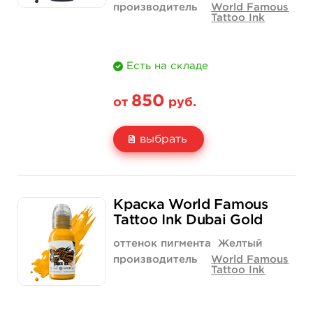
производитель
World Famous
Tattoo Ink
Есть на складе
850
от
руб.
выбрать
Свойство
1/2 унции - 15 мл
1 унция - 30 мл
Краска World Famous
Цена
850 руб.
1 400 руб.
Tattoo Ink Dubai Gold
Количество
купить
купить
оттенок пигмента
Желтый
производитель
World Famous
Tattoo Ink