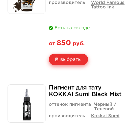
производитель
World Famous
Tattoo Ink
Есть на складе
850
от
руб.
выбрать
Свойство
1/2 унции - 15 мл
1 унция - 30 мл
Пигмент для тату
Цена
850 руб.
1 400 руб.
KOKKAI Sumi Black Mist
Количество
купить
купить
оттенок пигмента
Черный /
Теневой
производитель
Kokkai Sumi