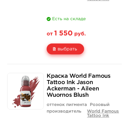
Есть на складе
1 550
от
руб.
выбрать
Свойство
1 унция - 30 мл
4 унции - 120 мл
Краска World Famous
Цена
1 550 руб.
4 400 руб.
Tattoo Ink Jason
Ackerman - Aileen
Количество
купить
купить
Wuornos Blush
оттенок пигмента
Розовый
производитель
World Famous
Tattoo Ink