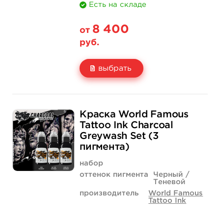
Есть на складе
8 400
от
руб.
выбрать
Свойство
1 унция - 30 мл
4 унции - 120 мл
Краска World Famous
Цена
8 400 руб.
23 800 руб.
Tattoo Ink Charcoal
Greywash Set (3
Количество
купить
купить
пигмента)
набор
оттенок пигмента
Черный /
Теневой
производитель
World Famous
Tattoo Ink