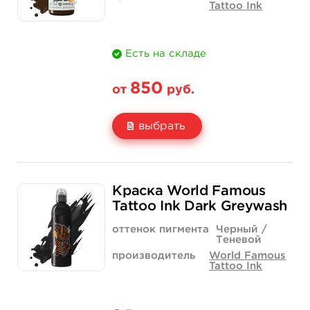
Tattoo Ink
Есть на складе
850
от
руб.
выбрать
Свойство
1/2 унции - 15 мл
1 унция - 30 мл
Краска World Famous
Цена
850 руб.
1 400 руб.
Tattoo Ink Dark Greywash
Количество
купить
купить
оттенок пигмента
Черный /
Теневой
производитель
World Famous
Tattoo Ink