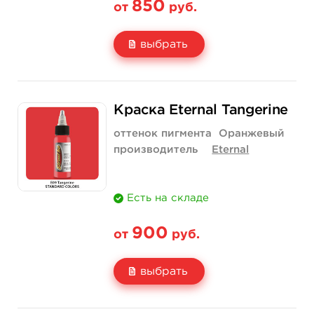
850
от
руб.
выбрать
Свойство
1/2 унции - 15 мл
1 унция - 30 мл
Краска Eternal Tangerine
Цена
850 руб.
1 400 руб.
оттенок пигмента
Оранжевый
Количество
купить
купить
производитель
Eternal
Есть на складе
900
от
руб.
выбрать