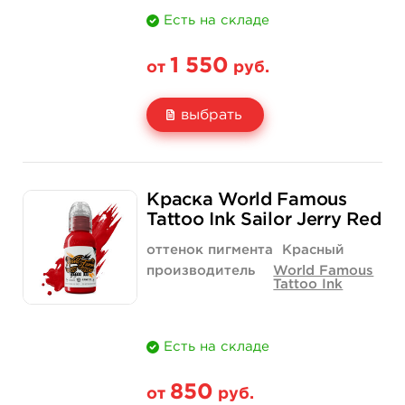
Есть на складе
1 550
от
руб.
выбрать
Свойство
1 унция - 30 мл
4 унции - 120 мл
Краска World Famous
Цена
1 550 руб.
4 400 руб.
Tattoo Ink Sailor Jerry Red
Количество
купить
купить
оттенок пигмента
Красный
производитель
World Famous
Tattoo Ink
Есть на складе
850
от
руб.