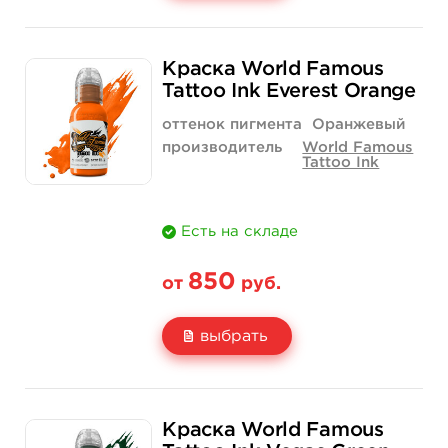
Свойство
1 унция - 30 мл
4 унции - 120 мл
Краска World Famous
Цена
1 550 руб.
4 400 руб.
Tattoo Ink Everest Orange
Количество
купить
купить
оттенок пигмента
Оранжевый
производитель
World Famous
Tattoo Ink
Есть на складе
850
от
руб.
выбрать
Свойство
1/2 унции - 15 мл
1 унция - 30 мл
Краска World Famous
Цена
850 руб.
1 400 руб.