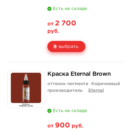
Есть на складе
2 700
от
руб.
выбрать
Свойство
1 унция - 30 мл
2 унции - 60 мл
Краска Eternal Brown
Цена
2 700 руб.
3 750 руб.
оттенок пигмента
Коричневый
Количество
купить
купить
производитель
Eternal
Есть на складе
900
от
руб.