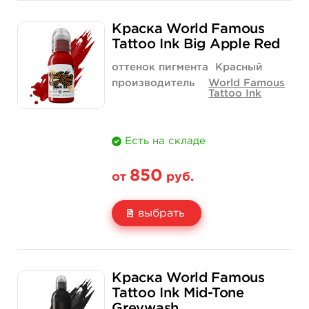
Свойство
1/2 унции - 15 мл
1 унция - 30 мл
Краска World Famous
Цена
850 руб.
1 400 руб.
Tattoo Ink Big Apple Red
Количество
купить
купить
оттенок пигмента
Красный
производитель
World Famous
Tattoo Ink
Есть на складе
850
от
руб.
выбрать
Свойство
1/2 унции - 15 мл
1 унция - 30 мл
Краска World Famous
Цена
850 руб.
1 400 руб.
Tattoo Ink Mid-Tone
Greywash