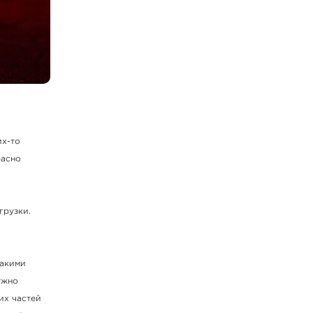
их-то
расно
грузки.
такими
нужно
их частей