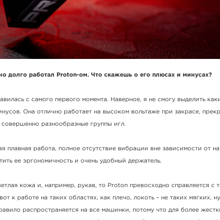
чно долго работал Proton-ом. Что скажешь о его плюсах и минусах?
авилась с самого первого момента. Наверное, я не смогу выделить как
нусов. Она отлично работает на высоком вольтаже при закрасе, прек
т совершенно разнообразные группы игл.
ая плавная работа, полное отсутствие вибрации вне зависимости от на
тить ее эргономичность и очень удобный держатель.
ветлая кожа и, например, рукав, то Proton превосходно справляется с 
вот к работе на таких областях, как плечо, локоть – не таких мягких, 
правило распространяется на все машинки, потому что для более жестк