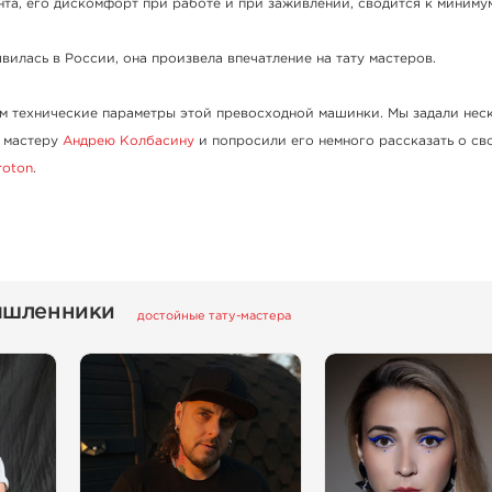
та, его дискомфорт при работе и при заживлении, сводится к миниму
вилась в России, она произвела впечатление на тату мастеров.
м технические параметры этой превосходной машинки. Мы задали нес
у мастеру
Андрею Колбасину
и попросили его немного рассказать о св
roton
.
ышленники
достойные тату-мастера