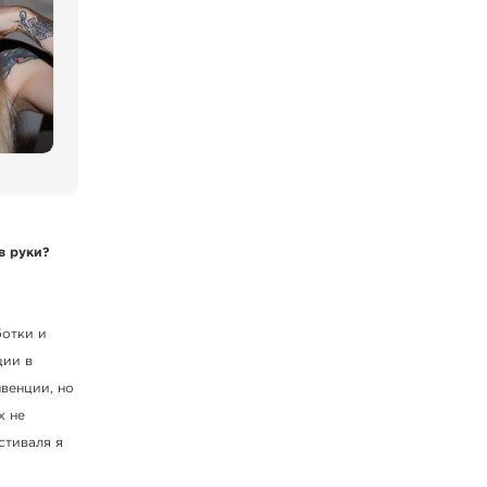
в руки?
ботки и
ции в
венции, но
х не
стиваля я