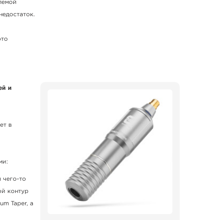
лемой
недостаток.
это
ей и
ет в
ми:
 чего-то
ой контур
um Taper, а