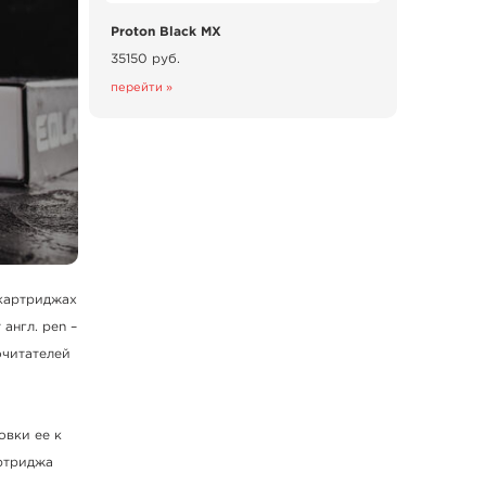
Proton Black MX
35150 руб.
перейти »
 картриджах
англ. pen –
очитателей
овки ее к
артриджа