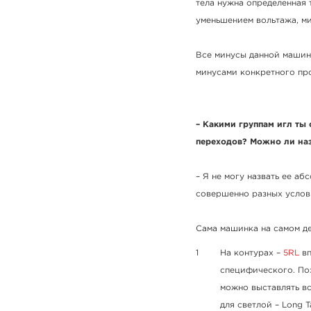
тела нужна определенная 
уменьшением вольтажа, ми
Все минусы данной машинк
минусами конкретного про
– Какими группам игл ты 
переходов? Можно ли наз
– Я не могу назвать ее а
совершенно разных услов
Сама машинка на самом де
На контурах –
5RL
вп
специфического. Поэ
можно выставлять все
для светлой – Long T