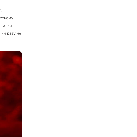
n.
ортному
ашинки
 ни разу не