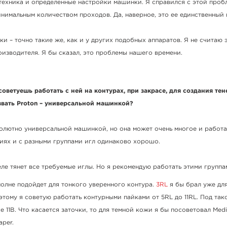
техника и определенные настройки машинки. Я справился с этой проб
нимальным количеством проходов. Да, наверное, это ее единственный 
и – точно такие же, как и у других подобных аппаратов. Я не считаю 
изводителя. Я бы сказал, это проблемы нашего времени.
советуешь работать с ней на контурах, при закрасе, для создания тен
вать Proton – универсальной машинкой?
бсолютно универсальной машинкой, но она может очень многое и работа
иях и с разными группами игл одинаково хорошо.
ле тянет все требуемые иглы. Но я рекомендую работать этими группа
олне подойдет для тонкого уверенного контура.
3RL
я бы брал уже для
тому я советую работать контурными пайками от 5RL до 11RL. Под так
 11В. Что касается заточки, то для темной кожи я бы посоветовал Medi
aper.