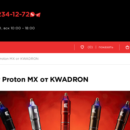
234-12-72
, вск 10:00 – 18:00
(0)
|
показать
 Proton MX от KWADRON
er Proton MX от KWADRON