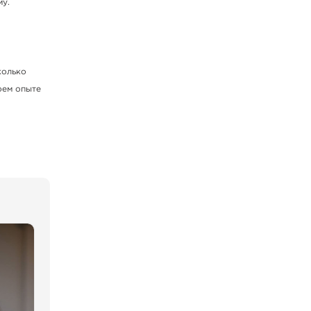
му.
колько
оем опыте