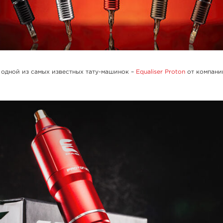
 одной из самых известных тату-машинок –
Equaliser Proton
от компани