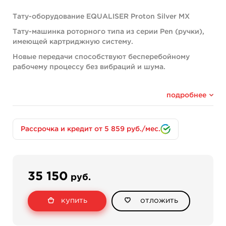
Тату-оборудование EQUALISER Proton Silver MX
Тату-машинка роторного типа из серии Pen (ручки),
имеющей картриджную систему.
Новые передачи способствуют бесперебойному
рабочему процессу без вибраций и шума.
Материал внешней части: алюминий с оксидной
пленкой.
подробнее
Масса конструкции: 130 г.
Совместимость со всеми картриджами.
Рассрочка и кредит от 5 859 руб./мес.
Технические особенности тату-машинки:
● Рабочий шаг 3,5 мм.
● Ход иглы от 0 до 4,5 мм.
35 150
руб.
● Мощность мотора составляет 5W.
● Разъем RCA-типа.
купить
отложить
● Диаметр пэн-машинки составляет 25 мм, длина
изделия 11,8 см.