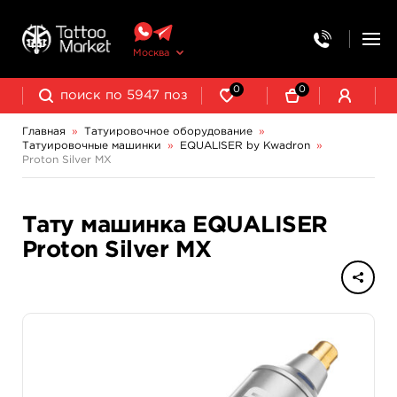
Москва
0
0
Главная
»
Татуировочное оборудование
»
Татуировочные машинки
»
EQUALISER by Kwadron
»
Колпачки, подставки, миксеры для краски
Трансферная бумага и принадлежности
Proton Silver MX
Индукционные машинки Mustang
Роторные машинки Mustang
Тату машинка EQUALISER
Proton Silver MX