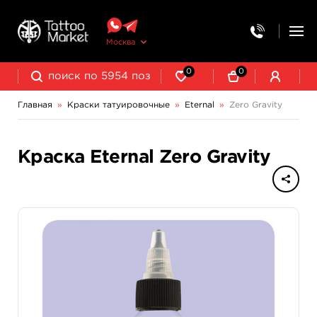
Москва
0
0
Главная
»
Краски татуировочные
»
Eternal
»
Zero Gravity
NE Pigments - светящиеся ультрафиолетовые пигменты
Краска Eternal Zero Gravity