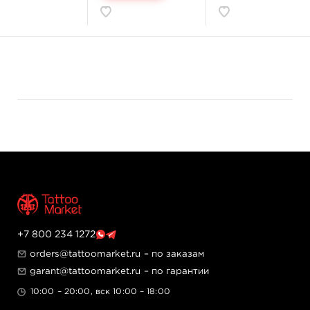
экстракт гамамелиса виргинского – вещества,
который помогают обеззараживать кожу в момент
нанесения татуировки, а также способствуют
быстрому заживлению.
Продукт сертифицируется немецкими лабораториями,
не содержит канцерогены и вещества, которые
вызывают мутации.
Назначение:
Для татуировок.
Самый нежный и светлый оттенок среди всех цветов
фиолетовой палитры. Идеально подходит для закраса
цветов и создания гладкого фона татуировок.
Идеально работает в сочетании с более темными и
насыщенными пигментами – классическим
фиолетовым, сиреневым, синим и даже желтым.
+7 800 234 1272
Главные достоинства:
orders@tattoomarket.ru
– по заказам
Удобные флаконы, которые обеспечивают
garant@tattoomarket.ru
– по гарантии
герметичность после вскрытия.
Токсикологический контроль состава.
10:00 – 20:00, вск 10:00 – 18:00
Стерильный продукт – подвергается гамма-