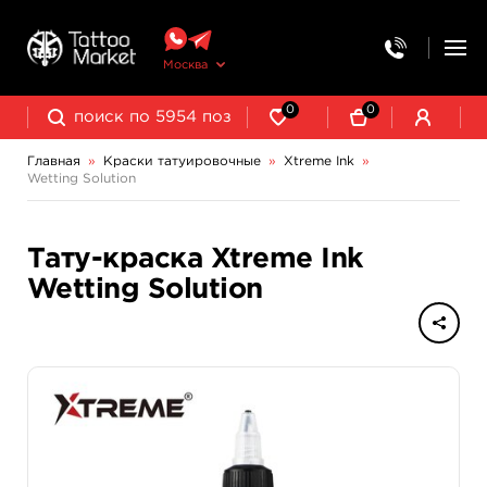
Москва
0
0
Главная
»
Краски татуировочные
»
Xtreme Ink
»
Wetting Solution
NE Pigments - светящиеся ультрафиолетовые пигменты
Тату-краска Xtreme Ink
Wetting Solution