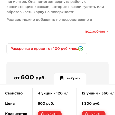
пигментов. Она помогает вернуть рабочую
консистенцию краскам, которые начали густеть или
образовывать корку на поверхности.
Раствор можно добавлять непосредственно в
колпачок во время работы или во флакон с
подсохшим пигментом. Это продлевает срок службы
подробнее
красок и позволяет использовать их полностью.
Ключевые особенности
Рассрочка и кредит от 100 руб./мес.
Wetting Solution совместима со всеми типами тату-
красок — чёрными, серыми, цветными, любых
брендов. Это универсальное решение для мастеров,
которые работают с разными пигментами и хотят
поддерживать их в рабочем состоянии. Формула на
водной основе без акриловых добавок, веганская, не
600
от
руб.
выбрать
тестировалась на животных. Соответствует
требованиям REACH.
Свойство
4 унции - 120 мл
12 унций - 360 мл
Применение
Добавляйте раствор в подсохшие пигменты
Цена
600 руб.
1 300 руб.
для восстановления текучести
Можно использовать прямо в колпачке во
Количество
купить
купить