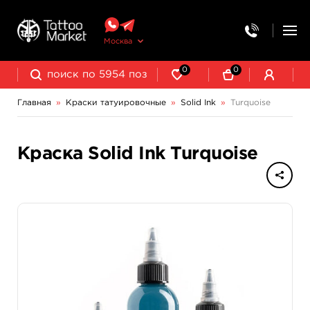
Москва
0
0
Главная
»
Краски татуировочные
»
Solid Ink
»
Turquoise
NE Pigments - светящиеся ультрафиолетовые пигменты
Краска Solid Ink Turquoise