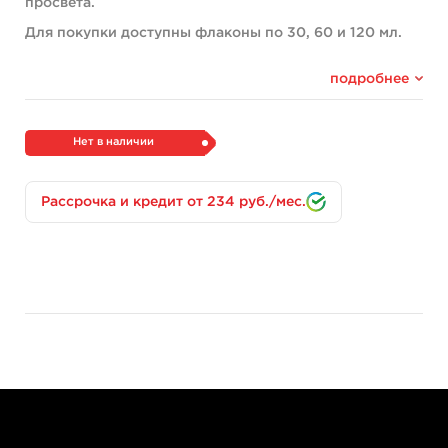
просвета.
Для покупки доступны флаконы по 30, 60 и 120 мл.
Состав
подробнее
Краска производится на территории США, однако
компания Solid Ink стремится соответствовать
международным стандартам качества и безопасности.
Нет в наличии
Поэтому каждый ингредиент для создания краски
подбирается с особой тщательностью, а также
обязательно указывается на этикетке.
Рассрочка и кредит от 234 руб./мес.
В составе краски «Turquoise» присутствуют:
безопасные пигменты;
дистиллированная вода;
изопропиловый спирт;
глицерин;
экстракт кустарника гамамелиса виргинского.
Благодаря такому подбору ингредиентов финальный
продукт также ускоряет заживление татуировки и
предотвращает развитие побочных эффектов в виде
раздражения и воспалительных процессов.