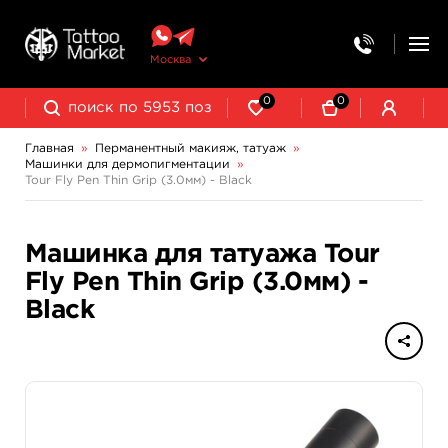
Москва
0
0
Главная
»
Перманентный макияж, татуаж
»
Машинки для дермопигментации
»
Выведение и осветление татуажа
Tour Fly Pen Thin Grip (3.0мм) - Black
Машинка для татуажа Tour
Fly Pen Thin Grip (3.0мм) -
Black