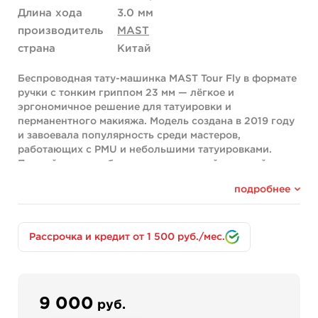
Длина хода
3.0 мм
производитель
MAST
страна
Китай
Беспроводная тату-машинка MAST Tour Fly в формате
ручки с тонким гриппом 23 мм — лёгкое и
эргономичное решение для татуировки и
перманентного макияжа. Модель создана в 2019 году
и завоевала популярность среди мастеров,
работающих с PMU и небольшими татуировками.
Прямой привод обеспечивает плавный и мягкий ход, а
обновлённый мотор серии Mcore-C гарантирует
подробнее
стабильную работу без перегрева. Корпус из
алюминиевого сплава изготовлен по технологии CNC,
что обеспечивает точность сборки и долговечность.
Машинка работает от съёмной батареи и при
Рассрочка и кредит от 1 500 руб./мес.
необходимости подключается через RCA-разъём к
внешнему источнику питания.
Ключевые особенности
9 000
руб.
Тонкий грипп диаметром 23 мм удобно ложится в