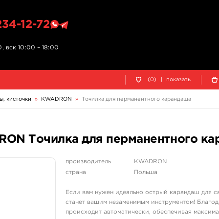
234-12-72
, вск 10:00 – 18:00
(0)
|
показать
ы, кисточки
»
KWADRON
»
Точилка для перманентного карандаша
RON Точилка для перманентного ка
производитель
KWADRON
страна
Польша
Если вам нужен идеально острый карандаш для са
станет вашим незаменимым инструментом! Благод
происходит автоматически, обеспечивая максима