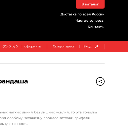
В каталог
Доставка по всей России
Частые вопросы
Контакты
|
|
(
0
)
0
руб.
оформить
Скидки здесь!
Вход
рандаша
мых четких линий без лишних усилий, то эта точилка
аря особому механизму процесс заточки грифеля
льную точность.