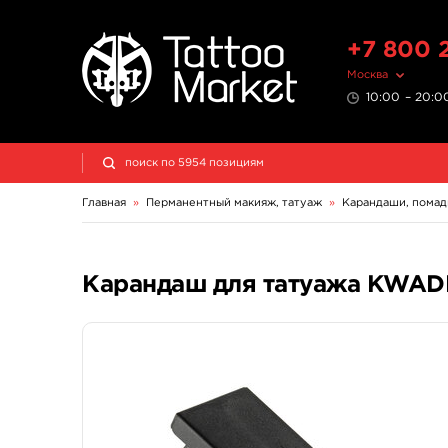
+7 800 
Москва
10:00 – 20:00
Главная
»
Перманентный макияж, татуаж
»
Карандаши, помад
Карандаш для татуажа KWAD