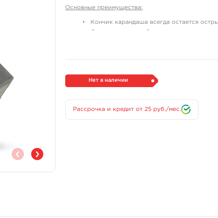
Основные преимущества:
Кончик карандаша всегда остается остры
Фиксация для удобства – встроенная ру
комфортное использование.
Безопасность и надежность – исключает 
Подходит для профессионального исполь
перманентного макияжа и визажистов.
Нет в наличии
Эта точилка – незаменимый аксессуар для всех, к
работе!
Рассрочка и кредит от 25 руб./мес.