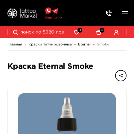
Москва
0
0
Главная
»
Краски татуировочные
»
Eternal
»
Smoke
NE Pigments - светящиеся ультрафиолетовые пигменты
Краска Eternal Smoke