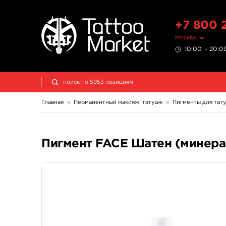
+7 800 
Москва
10:00 – 20:00
Главная
»
Перманентный макияж, татуаж
»
Пигменты для тат
Пигмент FACE Шатен (минер