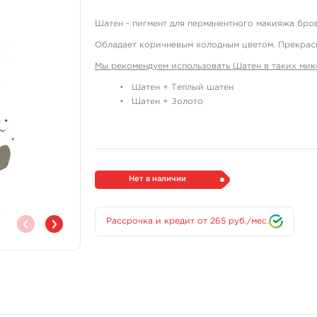
Шатен - пигмент для перманентного макияжа бро
Обладает коричневым холодным цветом. Прекрас
Мы рекомендуем использовать Шатен в таких микс
Шатен + Теплый шатен
Шатен + Золото
Шатен + Бронза
Состав:
aqua, glycerin, pigments (± CI 77492, 77491,
ginseng root extract
Каждый пигмент упакован в индивидуальную коро
Нет в наличии
инструкция.
Рассрочка и кредит от 265 руб./мес.