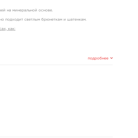
вей на минеральной основе.
но подходит светлым брюнеткам и шатенкам.
ах, как:
подробнее
 77499, 77289 ), isopropyl alcohol, hamamelis extract, panax
бочку, в которую вложена палитра от производителя и