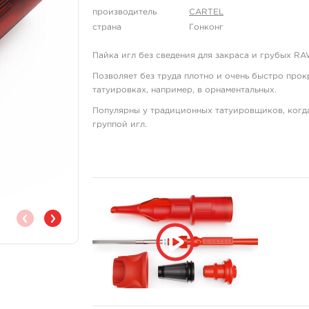
производитель
CARTEL
страна
Гонконг
Пайка игл без сведения для закраса и грубых RA
Позволяет без труда плотно и очень быстро про
татуировках, например, в орнаментальных.
Популярны у традиционных татуировщиков, когда
группой игл.
Эластичная мембрана имеет мягкий ход, позволя
Специальный силикон выдерживает экстремальные
Мембрана подходит для мощных машин с длинным
Особенности:
Картриджи для детализированного закра
Иглы стандартной толщины с короткой з
Стабилизатор положения игл.
Эргономичная насадка-держатель.
Информативный наконечник для контроля