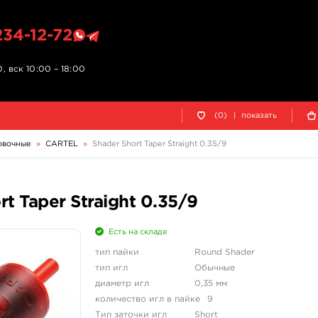
234-12-72
, вск 10:00 – 18:00
(0)
|
показать
овочные
»
CARTEL
»
Shader Short Taper Straight 0.35/9
 Taper Straight 0.35/9
Есть на складе
тип пайки
Round Shader
тип игл
Обычные
диаметр игл
0,35 мм
количество игл в пайке
9
Тип заточки игл
Short