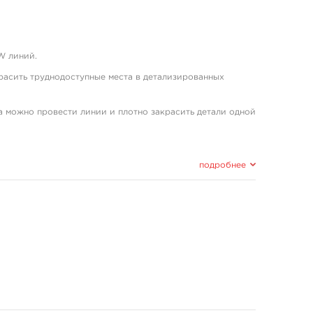
W линий.
красить труднодоступные места в детализированных
 можно провести линии и плотно закрасить детали одной
я запускать машины на малой мощности.
подробнее
 нагрузки сохраняя эластичность.
 ходом.
са.
аточкой.
 линий.