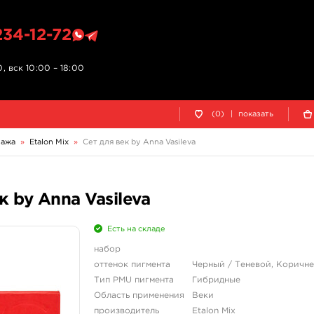
234-12-72
, вск 10:00 – 18:00
(0)
|
показать
уажа
»
Etalon Mix
»
Сет для век by Anna Vasileva
к by Anna Vasileva
Есть на складе
набор
оттенок пигмента
Черный / Теневой, Коричн
Тип PMU пигмента
Гибридные
Область применения
Веки
производитель
Etalon Mix