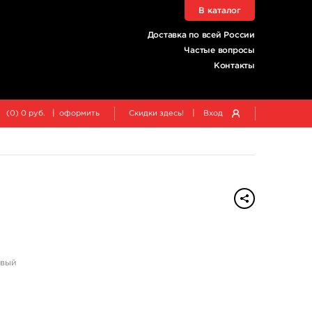
В каталог
Доставка по всей России
Частые вопросы
Контакты
|
|
(
0
)
0
руб.
оформить
Скидки здесь!
Вход
евый