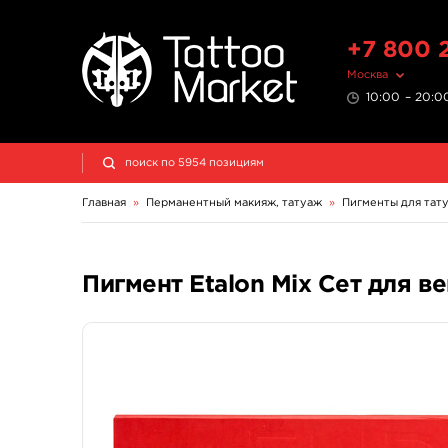
+7 800 
Москва
10:00 – 20:00
Главная
»
Перманентный макияж, татуаж
»
Пигменты для тат
Пигмент Etalon Mix Сет для ве