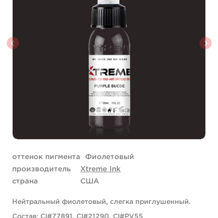
оттенок пигмента
Фиолетовый
производитель
Xtreme Ink
страна
США
Нейтральный фиолетовый, слегка приглушенный.
Состав: CI#77891, CI#21290, CI#PV55