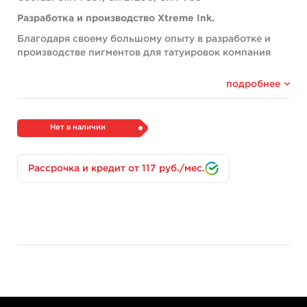
Разработка и производство Xtreme Ink.
Благодаря своему большому опыту в разработке и
производстве пигментов для татуировок компания
Xtreme Ink выпускает пигменты высшего качества,
которые абсолютно безопасны для пользователей и
подробнее
окружающей среды.
При производстве были соблюдены все новейшие
требования и стандарты REACH Европейского Союза.
Нет в наличии
Пигменты Xtreme Ink стерильные, Vegan Friendly,
органические, кошерные и никогда не тестировались
Рассрочка и кредит от 117 руб./мес.
на животных.
REACH-формула.
Миссия Xtreme Ink проста: сделать все возможное,
чтобы улучшить охват, эффективность и
безопасность тату-индустрии. Именно поэтому в
производство этих пигментов было вложено столько
сил и опыта передовых специалистов, соблюдены все
правила и стандарты REACH и пройдены
соответствующие тесты безопасности.