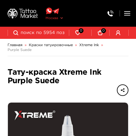
Москва
0
0
Главная
»
Краски татуировочные
»
Xtreme Ink
»
Purple Suede
NE Pigments - светящиеся ультрафиолетовые пигменты
Тату-краска Xtreme Ink
Purple Suede