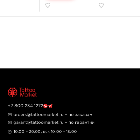
вбивания краски.
Назначение:
Для татуировок.
Насыщенный белый цвет краски используется для
создания легких бликов и размытых контуров
облаков. Может стать отличным фоном рисунка или
его главным оттенком. Подходит для всех
существующих техник создания татуировки. Хорошо
смачивает иголки благодаря идеальной
консистенции.
Главные достоинства:
Американское производство.
Токсикологический контроль ингредиентов.
Герметичные флаконы медицинского класса.
+7 800 234 1272
Стерилизация гамма-излучением.
Обладает паспортом безопасности SDS.
orders@tattoomarket.ru
– по заказам
Сертификат CTL Gmbh.
garant@tattoomarket.ru
– по гарантии
Краска является абсолютно веганским
продуктом.
10:00 – 20:00, вск 10:00 – 18:00
Номер партии указан на упаковке – это