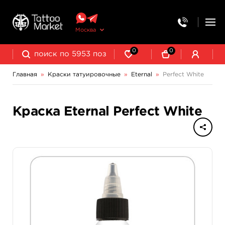
Москва
0
0
Главная
»
Краски татуировочные
»
Eternal
»
Perfect White
NE Pigments - светящиеся ультрафиолетовые пигменты
Краска Eternal Perfect White