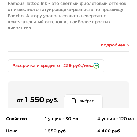
Famous Tattoo Ink – это светлый фиолетовый оттенок
от известного татуировщика-реалиста по прозвищу
Pancho. Автору удалось создать невероятно
притягательный оттенок из наиболее простых
пигментов.
Для удобства тату-мастеров, краски доступны в
разном объеме – во флаконах по 15, 30, 60 и 120 мл.
подробнее
A.D. Pancho ProTeam Colorset 16
Пигмент входит в сет:
Состав:
Рассрочка и кредит от 259 руб./мес.
Pigment Red 210 (CI 12477) Pigment White 6 (CI 77891)
Pigment Red 269 (CI 12466) Pigment Carbon Black 6 (CI
77266)
В каждом флаконе с красками от компании World
1 550
Famous Tattoo Ink присутствуют безопасные
от
руб.
выбрать
веганские пигменты, которые не оказывают
воздействия на иммунитет человека. Их второе
преимущество – долговечность и устойчивость к
Свойство
1 унция - 30 мл
4 унции - 120 мл
выгоранию. Чтобы сделать краски жидкими и
однородными, производитель добавляет к пигментам
Цена
1 550 руб.
4 400 руб.
дистиллированную воду и канифоль.