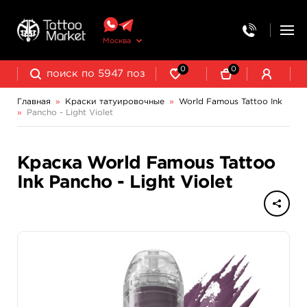
Москва
0
0
Главная
»
Краски татуировочные
»
World Famous Tattoo Ink
»
Pancho - Light Violet
NE Pigments - светящиеся ультрафиолетовые пигменты
Краска World Famous Tattoo
Ink Pancho - Light Violet