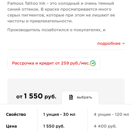
Famous Tattoo Ink – это холодный и очень темный
синий оттенок. В краске просматривается много
серых пигментов, которые при этом не лишают ее
чистоты и привлекательности.
Производитель позаботился о покупателях, и
выпустил флаконы с краской в разной вариации
объемов – по 15, 30, 60 и 120 мл.
подробнее
A.D. Pancho ProTeam Colorset 16
Пигмент входит в сет:
Состав:
Рассрочка и кредит от 259 руб./мес.
Pigment White 6 (CI 77891)
Pigment Blue 15 (CI 74160)
Pigment Carbon Black 6 (CI 77266)
Pigment Yellow 14 (CI 21095)
1 550
Для создания своих красок, компания World Famous
от
руб.
выбрать
Tattoo Ink использует веганские пигменты – наиболее
безопасные красящие частицы, которые не наносят
вреда здоровью человека. Чтобы сделать краску
Свойство
1 унция - 30 мл
4 унции - 120 мл
жидкой, пигменты разбавляются очищенной водой и
канифолью, которая не позволяет пигментам оседать
Цена
1 550 руб.
4 400 руб.
на дней. Чтобы также сделать краску стерильно и