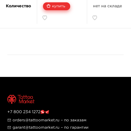
помочь обеззаразить кожу, на которую наносится
Количество
нет на складе
купить
татуировка, в каждый флакон добавляется:
глицерин
бензиловый спирт
изопропиловый спирт
экстракт гамамелиса виргинского
Над составом красок, которые компания World
Famous Tattoo Ink выпускает сейчас, ее создатели
трудились около 50 лет. Сейчас к процессу создания
новых оттенок компания подключает новых тату-
мастеров, среди которых есть и россияне – Sasha
O'kharin, Nastasya Naboka, Ilya Fom, Vasilii Suvorov,
Antonina Troshina, Nikolay Dzhangirov, Denis
Torikashvili, Maks Kornev и Alex «Sigal» Romashev.
Оттенок идеально подходит для закрашивания
зимнего бушующего моря и неба, а также может
служить как цвет ночного неба.
+7 800 234 1272
Главные достоинства:
orders@tattoomarket.ru
– по заказам
Краска соответствует правилам resAP2008.
garant@tattoomarket.ru
– по гарантии
Стерильный продукт.