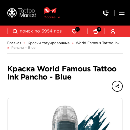
Москва
0
0
Главная
»
Краски татуировочные
»
World Famous Tattoo Ink
»
Pancho - Blue
NE Pigments - светящиеся ультрафиолетовые пигменты
Краска World Famous Tattoo
Ink Pancho - Blue