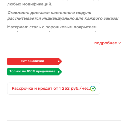
любых модификаций.
Стоимость доставки настенного модуля
рассчитывается индивидуально для каждого заказа!
Материал: сталь с порошковым покрытием
устойчивым к воздействию средств дезинфекции,
коррозии, не царапается, не ломается.
подробнее
Общие размеры модуля: 28 х 21см
Глубина ячейки: 10см, диаметр - 4см.
Нет в наличии
Вес: 2 кг
Только по 100% предоплате
Рассрочка и кредит от 1 252 руб./мес.