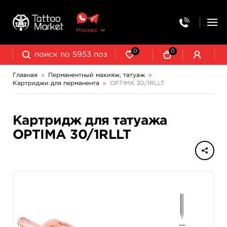
Москва
0
0
Главная
»
Перманентный макияж, татуаж
»
Картриджи для перманента
»
OPTIMA 30/1RLLT
Выведение и осветление татуажа
Картридж для татуажа
OPTIMA 30/1RLLT