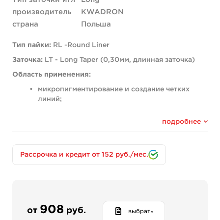
производитель
KWADRON
страна
Польша
Тип пайки:
RL -Round Liner
Заточка:
LT - Long Taper (0,30мм, длинная заточка)
Область применения:
микропигментирование и создание четких
линий;
контуры губ и век;
создание выразительных стрелок;
подробнее
волосковая техника бровей.
Мы представляем новые революционные картриджи в
мире перманентного макияжа!
Рассрочка и кредит от 152 руб./мес.
KWADRON - лидер в индустрии татуировки с
многолетним опытом создания и производства
высококачественных картриджей.
Сфера перманентного макияжа занимает очень
908
от
руб.
выбрать
важную роль на рынке и в компании не могли