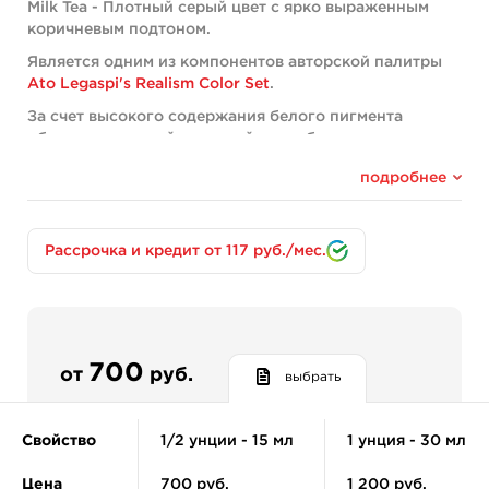
Milk Tea - Плотный серый цвет с ярко выраженным
коричневым подтоном.
Является одним из компонентов авторской палитры
Ato Legaspi's Realism Color Set
.
За счет высокого содержания белого пигмента
обладает хорошей кроющей способностью, но не
смотря на плотность характеризуется высокой
подробнее
скоростью и легкостью нанесения.
Оптимальный инструмент реализации текстур дерева,
природного камня, костей и оттенков кожи в
Рассрочка и кредит от 117 руб./мес.
портретах. Прекрасно зарекомендовал себя при
работе с шерстью.
Хорошо работает на контрасте с яркими
представителями зелёного и бирюзового спектра.
В сочетании с оттенком Neutral Purple реализует
700
от
руб.
выбрать
мягкую и плавную градацию.
Средний по консистенции и быстрый в нанесении. В
Свойство
1/2 унции - 15 мл
1 унция - 30 мл
чистом виде заживает на полтона темнее.
Состав:
CI#77891, CI#21290, CI#12474, CI#77266,
Цена
700 руб.
1 200 руб.