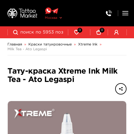
Москва
0
0
Главная
»
Краски татуировочные
»
Xtreme Ink
»
Milk Tea - Ato Legaspi
NE Pigments - светящиеся ультрафиолетовые пигменты
Тату-краска Xtreme Ink Milk
Tea - Ato Legaspi