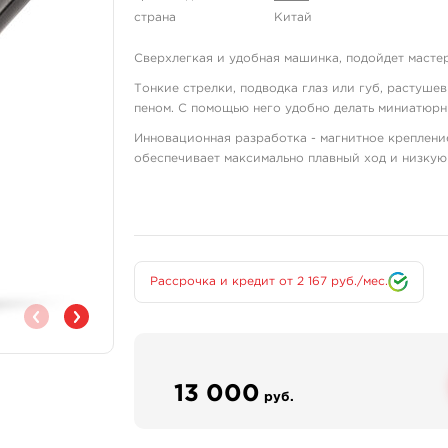
страна
Китай
Сверхлегкая и удобная машинка, подойдет масте
Тонкие стрелки, подводка глаз или губ, растуше
пеном. С помощью него удобно делать миниатюрн
Инновационная разработка - магнитное креплени
обеспечивает максимально плавный ход и низкую
Рама выполнена из высококачественного
выгравированный лазером логотип.
Японский двигатель обеспечивает стаби
Удобная эргономическая форма, почти п
Работает со всеми видами картриджей.
Рассрочка и кредит от 2 167 руб./мес.
Краска вбивается легко и без подтеков,
Вылет иглы регулируется поворотом руч
Рекомендуемый вольтаж для контуров - 9В
Технические характеристики:
13 000
Длина хода - 3,6 мм
руб.
Скорость: 12000 об/мин
Рабочее напряжение: 4-12В