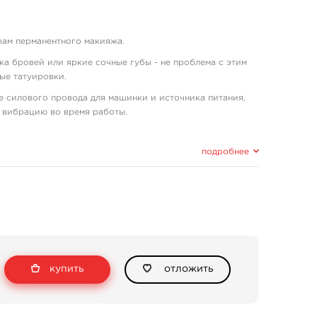
рам перманентного макияжа.
вка бровей или яркие сочные губы - не проблема с этим
ые татуировки.
е силового провода для машинки и источника питания,
 вибрацию во время работы.
 авиационного алюминия, анодированное покрытие и
подробнее
льную и бесперебойную работу на любых оборотах.
олное отсутствие шума.
 подходит для любых типов кожи.
ки.
, для растушевки и закраса - 8В.
купить
отложить