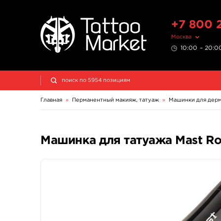
+7 800 
Москва
10:00 – 20:00
Главная
»
Перманентный макияж, татуаж
»
Машинки для дер
Машинка для татуажа Mast Rot