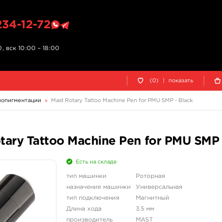
234-12-72
, вск 10:00 – 18:00
(0)
|
показать
мопигментации
»
Mast Rotary Tattoo Machine Pen for PMU SMP - Black
ary Tattoo Machine Pen for PMU SMP 
Есть на складе
тип машинки
Роторная
назначение машинки
Универсальная
тип подключения
Магнитный
Длина хода
3.5 мм
производитель
MAST