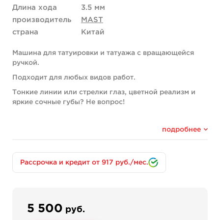
Длина хода
3.5 мм
производитель
MAST
страна
Китай
Машина для татуировки и татуажа с вращающейся
ручкой.
Подходит для любых видов работ.
Тонкие линии или стрелки глаз, цветной реализм и
яркие сочные губы? Не вопрос!
С этой машинкой ваша работа станет еще комфортнее
и проще.
подробнее
Японский двигатель с современной зубчатой ​​
передачей обеспечит непрерывную работу и
низкий уровень шума и почти полное
Рассрочка и кредит от 917 руб./мес.
отсутствие вибрации.
Удобная эргономическая форма;
Рама машины изготовлена ​​из
высококачественного алюминия,
5 500
руб.
анодированное покрытие;