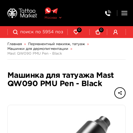
Москва
0
0
Главная
»
Перманентный макияж, татуаж
»
Машинки для дермопигментации
»
Выведение и осветление татуажа
Mast QW090 PMU Pen - Black
Машинка для татуажа Mast
QW090 PMU Pen - Black