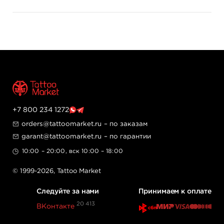
Основная особенность MAST Pro заключается в
наличии 4 утолщенных стержней внутри игл, которые
повышают их прочность и выдерживаемое
количество проколов кожи.
Каждый картридж упакован в индивидуальную
стерильную упаковку.
Выберите MAST Pro для вашего тату-мастерства – где
качество и комфорт встречаются в каждой детали.
+7 800 234 1272
orders@tattoomarket.ru
– по заказам
garant@tattoomarket.ru
– по гарантии
10:00 – 20:00, вск 10:00 – 18:00
© 1999-2026,
Tattoo Market
Следуйте за нами
Принимаем к оплате
20 413
ВКонтакте