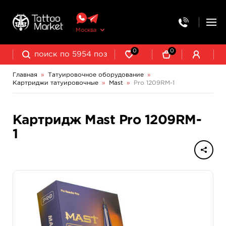
Москва
0
0
Главная
»
Татуировочное оборудование
»
Картриджи татуировочные
»
Mast
»
Pro 1209RM-1
Колпачки, подставки, миксеры для краски
Трансферная бумага и принадлежности
Картридж Mast Pro 1209RM-
1