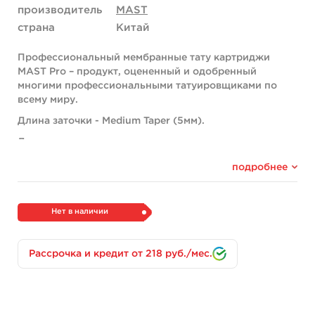
производитель
MAST
страна
Китай
Профессиональный мембранные тату картриджи
MAST Pro – продукт, оцененный и одобренный
многими профессиональными татуировщиками по
всему миру.
Длина заточки - Medium Taper (5мм).
Данные картриджи изготовлены из
высококачественной стали 304L, обеспечивая
подробнее
надежность и остроту каждой иголки. Они
также проходят машинную полировку,
способствующую более гладкой и мягкой работе с
кожей клиента, стабильному потоку пигмента.
Нет в наличии
Каждая деталь картриджей MAST Pro тщательно
проверяется на соответствие стандартам компании и
Рассрочка и кредит от 218 руб./мес.
отсутствие дефектов.
Внутренняя мембрана защищает от перекрестного
заражения, а машинку от пыли, жидкостей и грязи.