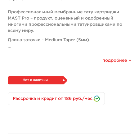
Профессиональный мембранные тату картриджи
MAST Pro – продукт, оцененный и одобренный
многими профессиональными татуировщиками по
всему миру.
Длина заточки - Medium Taper (5мм).
Данные картриджи изготовлены из
высококачественной стали 304L, обеспечивая
подробнее
надежность и остроту каждой иголки. Они
также проходят машинную полировку,
способствующую более гладкой и мягкой работе с
кожей клиента, стабильному потоку пигмента.
Нет в наличии
Каждая деталь картриджей MAST Pro тщательно
проверяется на соответствие стандартам компании и
Рассрочка и кредит от 186 руб./мес.
отсутствие дефектов.
Внутренняя мембрана защищает от перекрестного
заражения, а машинку от пыли, жидкостей и грязи.
Основная особенность MAST Pro заключается в
наличии 4 утолщенных стержней внутри игл, которые