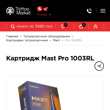
Москва
0
0
Главная
»
Татуировочное оборудование
»
Картриджи татуировочные
»
Mast
»
Pro 1003RL
Колпачки, подставки, миксеры для краски
Трансферная бумага и принадлежности
Картридж Mast Pro 1003RL