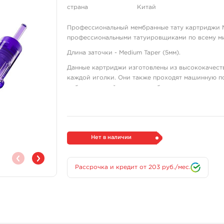
страна
Китай
Профессиональный мембранные тату картриджи M
профессиональными татуировщиками по всему м
Длина заточки - Medium Taper (5мм).
Данные картриджи изготовлены из высококачеств
каждой иголки. Они также проходят машинную п
работе с кожей клиента, стабильному потоку пиг
Каждая деталь картриджей MAST Pro тщательно п
отсутствие дефектов.
Внутренняя мембрана защищает от перекрестного
Нет в наличии
Основная особенность MAST Pro заключается в н
повышают их прочность и выдерживаемое количе
Рассрочка и кредит от 203 руб./мес.
Каждый картридж упакован в индивидуальную ст
Выберите MAST Pro для вашего тату-мастерства –