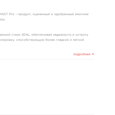
AST Pro – продукт, оцененный и одобренный многими
иру.
енной стали 304L, обеспечивая надежность и остроту
олировку, способствующую более гладкой и мягкой
мента.
роверяется на соответствие стандартам компании и
подробнее
 заражения, а машинку от пыли, жидкостей и грязи.
аличии 4 утолщенных стержней внутри игл, которые
ство проколов кожи.
ерильную упаковку.
 где качество и комфорт встречаются в каждой детали.