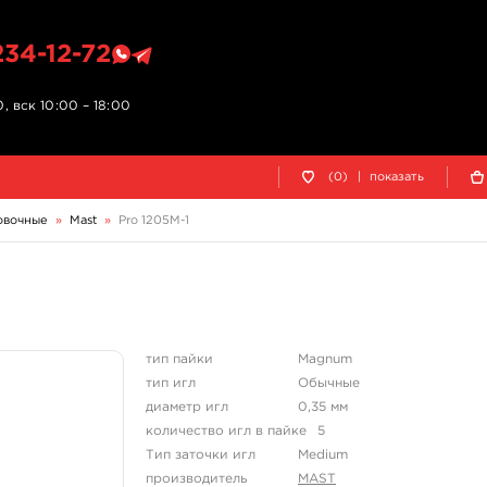
234-12-72
, вск 10:00 – 18:00
(0)
|
показать
овочные
»
Mast
»
Pro 1205M-1
тип пайки
Magnum
тип игл
Обычные
диаметр игл
0,35 мм
количество игл в пайке
5
Тип заточки игл
Medium
производитель
MAST