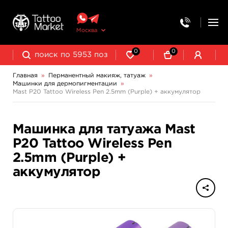
Москва
0
0
Главная
»
Перманентный макияж, татуаж
»
Машинки для дермопигментации
»
Выведение и осветление татуажа
Mast P20 Tattoo Wireless Pen 2.5mm (Purple) + аккумулятор
Машинка для татуажа Mast
P20 Tattoo Wireless Pen
2.5mm (Purple) +
аккумулятор