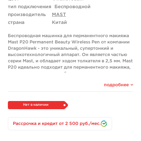
тип подключения
Беспроводной
производитель
MAST
страна
Китай
Беспроводная машинка для перманентного макияжа
Mast P20 Permanent Beauty Wireless Pen от компании
DragonHawk - это уникальный, супертонкий и
высокотехнологичный аппарат. Он является частью
серии Mast, и обладает ходом толкателя в 2,5 мм. Mast
P20 идеально подходит для перманентного макияжа,
а также для создания небольших татуировок.
Эта машинка идеальна для подводки глаз,
подробнее
растушевки теней, микропигментации кожи головы и
создания красивого образа. Она обеспечивает
свободу работы мастера в любое время и в любом
Нет в наличии
месте. Корпус машинки изготовлен из
высококачественного анодированного алюминия, что
делает ее легкой и удобной в руке.
Рассрочка и кредит от 2 500 руб./мес.
В данном исполнении машинка Р20 поставляется в
комплекте с запасным аккумулятором, чтобы мастеру