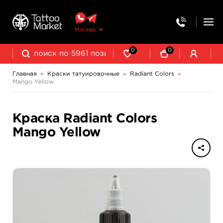
Москва
0
0
Главная
»
Краски татуировочные
»
Radiant Colors
»
Mango Yellow
NE Pigments - светящиеся ультрафиолетовые пигменты
Краска Radiant Colors
Mango Yellow