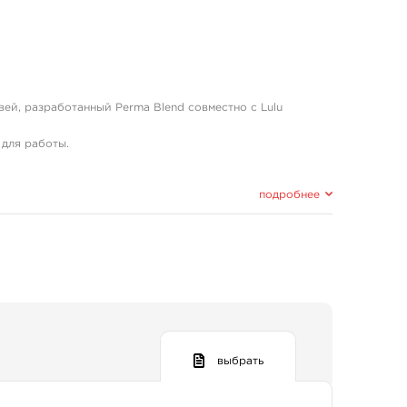
ей, разработанный Perma Blend совместно с Lulu
 для работы.
м, для получения идеального и натурального оттенка.
подробнее
выбрать
са
– это антиоксидант растительного происхождения,