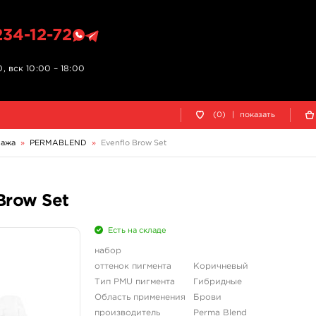
234-12-72
, вск 10:00 – 18:00
(0)
|
показать
уажа
»
PERMABLEND
»
Evenflo Brow Set
Brow Set
Есть на складе
набор
оттенок пигмента
Коричневый
Тип PMU пигмента
Гибридные
Область применения
Брови
производитель
Perma Blend