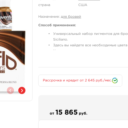
страна
США
Назначение:
для бровей
Способ применения:
Универсальный набор пигментов для бров
Siciliano.
Здесь вы найдете все необходимые цвета
Краски хорошо смешиваются друг с друго
Подойдут клиентам любого цветотипа.
Набор состоит из пигментов:
Terra
Рассрочка и кредит от 2 645 руб./мес.
Oak
Mocha
Hazel
Almond
15 865
от
руб.
В состав краски входят:
- Gamamelis Virginiana Extrat / экстракт гамамели