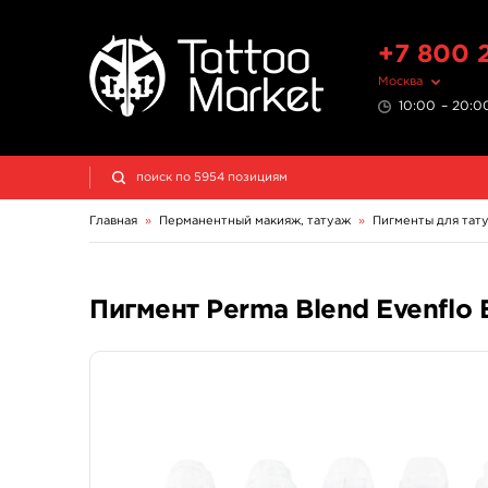
+7 800 
Москва
10:00 – 20:00
Главная
»
Перманентный макияж, татуаж
»
Пигменты для тат
Пигмент Perma Blend Evenflo 