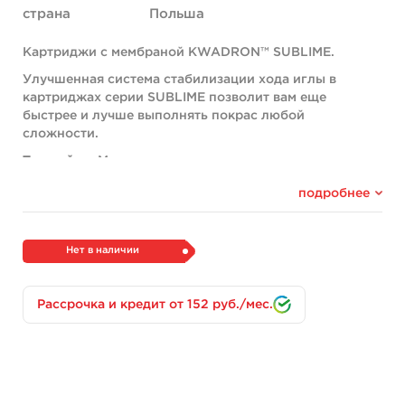
страна
Польша
Картриджи с мембраной KWADRON™ SUBLIME.
Улучшенная система стабилизации хода иглы в
картриджах серии SUBLIME позволит вам еще
быстрее и лучше выполнять покрас любой
сложности.
Тип пайки:
Magnum
Заточка:
Long Taper (длинная)
подробнее
Диаметр игл:
0,35мм
Рекомендованы для: плотного покраса и теневых
Нет в наличии
работ.
Ограничений по работе c тату машинами: нет.
Рассрочка и кредит от 152 руб./мес.
Корпус картриджа изготовлен из медицинского
пластика.
Каждый картридж простерилизован этиленоксидом
(EO) и имеет индивидуальную упаковку.