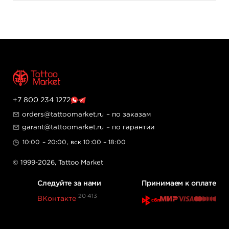
В коробке 20 шт.
Картриджи KWADRON™ – это высокое качество
производства и идеальная балансировка иглы,
благодаря которой вы навсегда забудете про люфт
иглы в носике, а работать станет намного приятнее и
комфортнее.
+7 800 234 1272
orders@tattoomarket.ru
– по заказам
garant@tattoomarket.ru
– по гарантии
10:00 – 20:00, вск 10:00 – 18:00
© 1999-2026,
Tattoo Market
Следуйте за нами
Принимаем к оплате
20 413
ВКонтакте