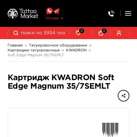
Москва
0
0
Главная
»
Татуировочное оборудование
»
Картриджи татуировочные
»
KWADRON
»
Колпачки, подставки, миксеры для краски
Трансферная бумага и принадлежности
Soft Edge Magnum 35/7SEMLT
Картридж KWADRON Soft
Edge Magnum 35/7SEMLT