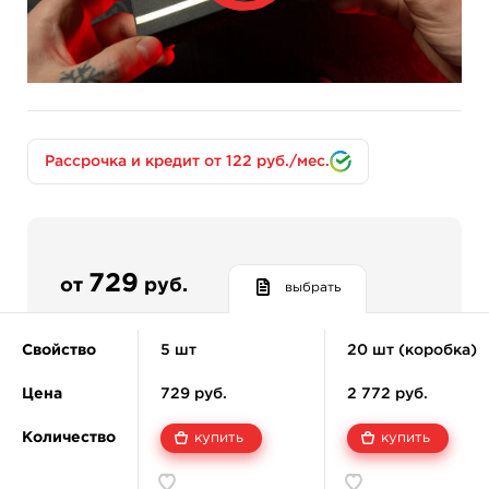
производства и идеальная балансировка иглы,
благодаря которой вы навсегда забудете про люфт
иглы в носике, а работать станет намного приятнее и
комфортнее.
Рассрочка и кредит от 122 руб./мес.
729
от
руб.
выбрать
Свойство
5 шт
20 шт (коробка)
Цена
729 руб.
2 772 руб.
Количество
купить
купить