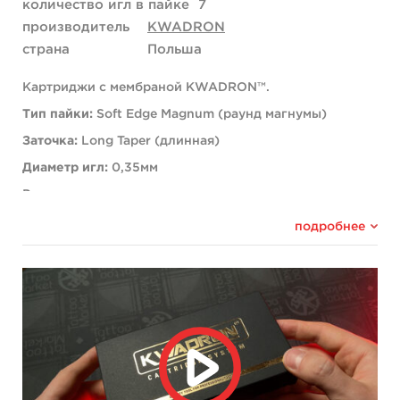
количество игл в пайке
7
производитель
KWADRON
страна
Польша
Картриджи с мембраной KWADRON™.
Тип пайки:
Soft Edge Magnum (раунд магнумы)
Заточка:
Long Taper (длинная)
Диаметр игл:
0,35мм
Рекомендованы для: плотного покраса и теневых
работ.
подробнее
Ограничений по работе c тату машинами: нет.
Корпус картриджа изготовлен из медицинского
пластика.
Каждый картридж простерилизован этиленоксидом
(EO) и имеет индивидуальную упаковку.
В коробке 20 шт.
Картриджи KWADRON™ – это высокое качество