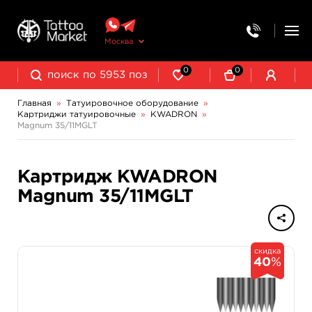
Москва
0
0
Главная
»
Татуировочное оборудование
»
Картриджи татуировочные
»
KWADRON
»
Колпачки, подставки, миксеры для краски
Трансферная бумага и принадлежности
Magnum 35/11MGLT
Картридж KWADRON
Magnum 35/11MGLT
скидка
40
%