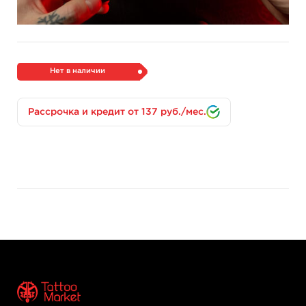
иглы в носике, а работать станет намного приятнее и
комфортнее.
Нет в наличии
Рассрочка и кредит от 137 руб./мес.