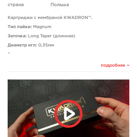
страна
Польша
Картриджи с мембраной KWADRON™.
Тип пайки:
Magnum
Заточка:
Long Taper (длинная)
Диаметр игл:
0,35мм
Рекомендованы для: плотного покраса и теневых
работ.
подробнее
Ограничений по работе c тату машинами: нет.
Корпус картриджа изготовлен из медицинского
пластика.
Каждый картридж простерилизован этиленоксидом
(EO) и имеет индивидуальную упаковку.
В коробке 20 шт.
Картриджи KWADRON™ – это высокое качество
производства и идеальная балансировка иглы,
благодаря которой вы навсегда забудете про люфт