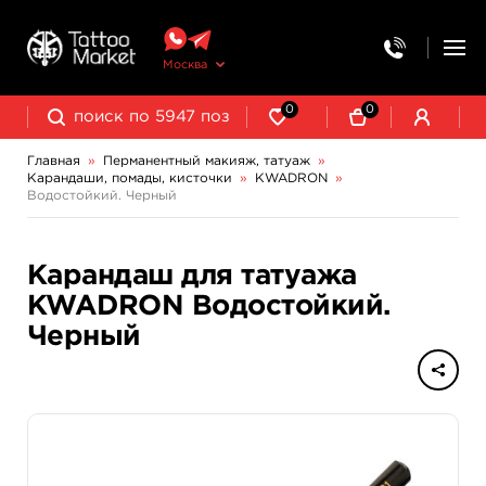
Москва
0
0
Главная
»
Перманентный макияж, татуаж
»
Карандаши, помады, кисточки
»
KWADRON
»
Выведение и осветление татуажа
Водостойкий. Черный
Карандаш для татуажа
KWADRON Водостойкий.
Черный